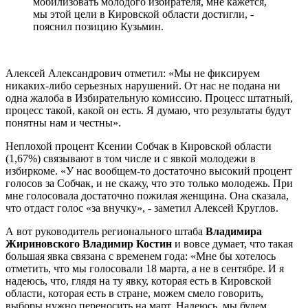
мобилизовать молодого избирателя, мне кажется,
мы этой цели в Кировской области достигли, -
пояснил позицию Кузьмин.
Алексей Александрович отметил: «Мы не фиксируем
никаких-либо серьезных нарушений. От нас не подана ни
одна жалоба в Избирательную комиссию. Процесс штатный,
процесс такой, какой он есть. Я думаю, что результаты будут
понятны нам и честны».
Неплохой процент Ксении Собчак в Кировской области
(1,67%) связывают в том числе и с явкой молодежи в
избиркоме. «У нас вообщем-то достаточно высокий процент
голосов за Собчак, и не скажу, что это только молодежь. При
мне голосовала достаточно пожилая женщина. Она сказала,
что отдаст голос «за внучку», - заметил Алексей Круглов.
А вот руководитель регионального штаба
Владимира
Жириновского
Владимир Костин
и вовсе думает, что такая
большая явка связана с временем года: «Мне бы хотелось
отметить, что мы голосовали 18 марта, а не в сентябре. И я
надеюсь, что, глядя на ту явку, которая есть в Кировской
области, которая есть в стране, можем смело говорить,
выборы нужно переносить на март. Надеюсь, мы будем