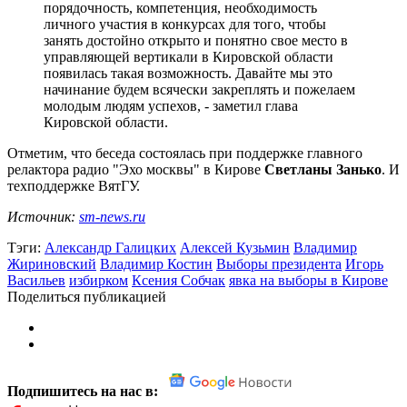
порядочность, компетенция, необходимость
личного участия в конкурсах для того, чтобы
занять достойно открыто и понятно свое место в
управляющей вертикали в Кировской области
появилась такая возможность. Давайте мы это
начинание будем всячески закреплять и пожелаем
молодым людям успехов, - заметил глава
Кировской области.
Отметим, что беседа состоялась при поддержке главного
релактора радио "Эхо москвы" в Кирове
Светланы Занько
. И
техподдержке ВятГУ.
Источник:
sm-news.ru
Тэги:
Александр Галицких
Алексей Кузьмин
Владимир
Жириновский
Владимир Костин
Выборы президента
Игорь
Васильев
избирком
Ксения Собчак
явка на выборы в Кирове
Поделиться публикацией
Подпишитесь на нас в: