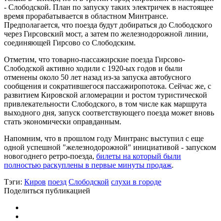
- Слободской. План по запуску таких электричек в настоящее
время прорабатывается в областном Минтрансе.
Предполагается, что поезда будут добираться до Слободского
через Гирсовский мост, а затем по железнодорожной линии,
соединяющей Гирсово со Слободским.
Отметим, что товарно-пассажирские поезда Гирсово-
Слободской активно ходили с 1920-ых годов и были
отменены около 50 лет назад из-за запуска автобусного
сообщения и сократившегося пассажиропотока. Сейчас же, с
развитием Кировской агломерации и ростом туристической
привлекательности Слободского, в том числе как маршрута
выходного дня, запуск соответствующего поезда может вновь
стать экономически оправданным.
Напомним, что в прошлом году Минтранс выступил с еще
одной успешной "железнодорожной" инициативой - запуском
новогоднего ретро-поезда,
билеты на который были
полностью раскуплены в первые минуты продаж
.
Тэги:
Киров
поезд
Слободской
слухи в городе
Поделиться публикацией