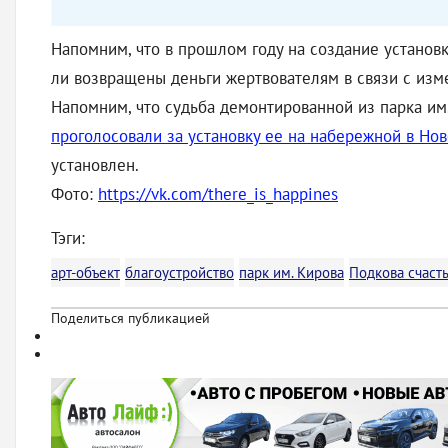
Напомним, что в прошлом году на создание установк
ли возвращены деньги жертвователям в связи с изме
Напомним, что судьба демонтированной из парка им
проголосовали за установку ее на набережной в Но
установлен.
Фото:
https://vk.com/there_is_happines
Тэги:
арт-объект
благоустройство
парк им. Кирова
Подкова счаст
Поделиться публикацией