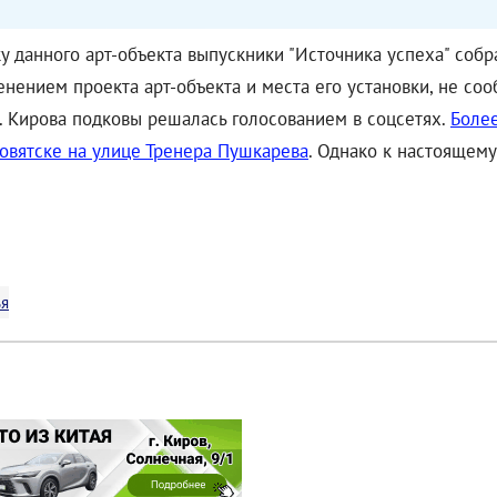
у данного арт-объекта выпускники "Источника успеха" соб
нением проекта арт-объекта и места его установки, не соо
. Кирова подковы решалась голосованием в соцсетях.
Более
вовятске на улице Тренера Пушкарева
. Однако к настоящему
ья