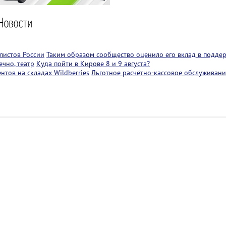
листов России
Таким образом сообщество оценило его вклад в подде
чно, театр
Куда пойти в Кирове 8 и 9 августа?
тов на складах Wildberries
Льготное расчётно-кассовое обслуживани