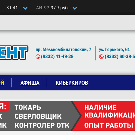
81.41
АИ-92
97.9 руб.
ОЙ
АФИША
КИБЕРКИРОВ