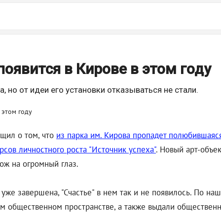
появится в Кирове в этом году
 но от идеи его установки отказываться не стали.
бщил о том, что
из парка им. Кирова пропадет полюбившаяся
урсов личностного роста "Источник успеха"
. Новый арт-объе
ож на огромный глаз.
 уже завершена, "Счастье" в нем так и не появилось. По на
том общественном пространстве, а также выдали обществен