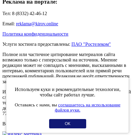
Реклама на портале:
Тел: 8 (8332) 42-46-12
Email:
reklama@kirov.online
Политика конфиденциальности
Услуги хостинга предоставлены:
ПАО "Ростелеком"
Полное или частичное цитирование материалов сайта
возможно только с гиперссылкой на источник. Мнение
редакции может не совпадать с мнениями, высказанными в
интервью, комментариях пользователей или прямой речи
персонажей публикаций. Редакция не несёт ответственности
за текст комментариев читателей.
Используем куки и рекомендательные технологии,
Интернет-портал Kirov.online зарегистрирован в Федеральной
чтобы сайт работал лучше.
службе по надзору в сфере связи, информационных
технологий и массовых коммуникаций (Роскомнадзор) 5
Оставаясь с нами, вы
соглашаетесь на использование
декабря 2019 года. Регистрационный номер ЭЛ № ФС 77 -
файлов куки.
77189.
Возрастное ограничение 12+
OK