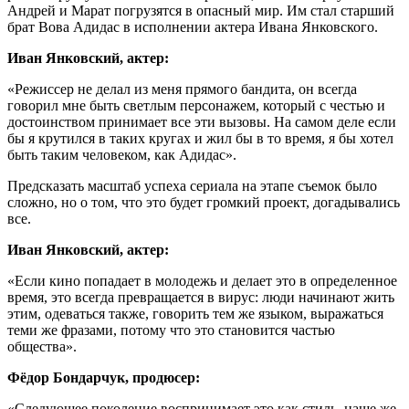
Андрей и Марат погрузятся в опасный мир. Им стал старший
брат Вова Адидас в исполнении актера Ивана Янковского.
Иван Янковский, актер:
«Режиссер не делал из меня прямого бандита, он всегда
говорил мне быть светлым персонажем, который с честью и
достоинством принимает все эти вызовы. На самом деле если
бы я крутился в таких кругах и жил бы в то время, я бы хотел
быть таким человеком, как Адидас».
Предсказать масштаб успеха сериала на этапе съемок было
сложно, но о том, что это будет громкий проект, догадывались
все.
Иван Янковский, актер:
«Если кино попадает в молодежь и делает это в определенное
время, это всегда превращается в вирус: люди начинают жить
этим, одеваться также, говорить тем же языком, выражаться
теми же фразами, потому что это становится частью
общества».
Фёдор Бондарчук, продюсер:
«Следующее поколение воспринимает это как стиль, наше же