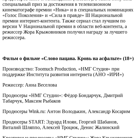
специальный приз за достижения в телевизионном
кинематографе премии «Ника» и в специальных номинациях
«Голос Поколения» и «Сила в правде» III Национальной
премии интернет-контента. Также сериал стал лучшим по
версии V Национальной премии в области веб-контента, а
режиссер Жора Крыжовников получил награду за лучшего
режиссера.
Фильм о фильме «Слово пацана. Кровь на асфальте» (18+)
Производство: Toomuch Production, «НМГ Студия» при
поддержке Института развития интернета (АНО «ИРИ»)
Режиссер: Анна Веселова
Продюсеры «НМГ Студии»: Фёдор Бондарчук, Дмитрий
Табарчук, Максим Рыбаков
Продюсеры Wink.ru: Антон Володькин, Александр Косарим
Продюсеры START: Эдуард Илоян, Георгий Шабанов,
Виталий Шляппо, Алексей Троцюк, Денис Жалинский
Креативные продюсеры «НМГ Студии»: Жора Крыжовников,