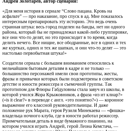
Андрей Золотарев, автор сценария:
«Для меня история в сериале “Слово пацана. Кровь на
асфальте” — про наказание, про спуск в ад. Мне показалось
интересным препарировать эту историю. Это ведь очень
странная штука: весь город поделен на банды, нет ни одного
района, который бы не принадлежал какой-либо группировке,
все они что-то делят, но это происходит в то время, когда
делить нечего. Все нищие, все ободранные, все в одних и тех
же куртках, одних и тех же шапках, и они что-то делят — это
настолько первобытная штука!»
Создатели сериала с большим вниманием относились к
мельчайшим бытовым деталям в кадре и не только —
большинство персонажей имели свои прототипы, жесты,
фразы и привычки которых были подсмотрены в советском
детстве и юности режиссера и съемочной группы. Так
прототипом для Флюры Габдуловны стала завуч из школы, в
которой учился Жора Крыжовников, а фраза «из ит клиар?»
(«is it clear?» в переводе с англ. «это понятно?») — коронное
выражение его классной руководительницы. И даже
положение рук Марата, героя Рузиля Минекаева — «фишка»
владельца ночного клуба, где в юности работал режиссер.
Примечательная деталь в виде бумажного пианино, на
котором учился играть Андрей, герой Леона Кемстача, —