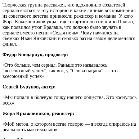
Творческая группа расскажет, что вдохновило создателей
сериала взяться за эту историю и какие личные воспоминания
из советского детства привнесли режиссер и команда. У кого
Жора Крыжовников украл идею картонного пианино Пальто,
как появился утюг Ералаша, что должно было звучать в
сериале вместо песни «Седая ночь». Чему научился на
съемках Иван Янковский и сколько раз на самом деле менялся
финал.
Фёдор Бондарчук, продюсер:
«Это больше, чем сериал. Раньше это называлось
“всесоюзный успех”, так вот, у “Слова пацана” — это
всесоюзный успех».
Сергей Бурунов, актер:
«Мы попали в болевую точку нашего общества. Это коснулось
всех».
Жора Крыжовников, режиссер:
«Мой метод, о котором всегда говорю — я всегда опираюсь на
реальность максимально».