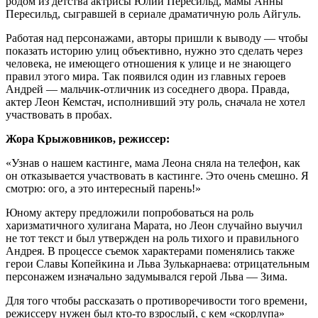
родом из детства актрисы Юлии Пересильд, мамы Анны
Пересильд, сыгравшей в сериале драматичную роль Айгуль.
Работая над персонажами, авторы пришли к выводу — чтобы
показать историю улиц объективно, нужно это сделать через
человека, не имеющего отношения к улице и не знающего
правил этого мира. Так появился один из главных героев
Андрей — мальчик-отличник из соседнего двора. Правда,
актер Леон Кемстач, исполнивший эту роль, сначала не хотел
участвовать в пробах.
Жора Крыжовников, режиссер:
«Узнав о нашем кастинге, мама Леона сняла на телефон, как
он отказывается участвовать в кастинге. Это очень смешно. Я
смотрю: ого, а это интересный парень!»
Юному актеру предложили попробоваться на роль
харизматичного хулигана Марата, но Леон случайно выучил
не тот текст и был утвержден на роль тихого и правильного
Андрея. В процессе съемок характерами поменялись также
герои Славы Копейкина и Льва Зулькарнаева: отрицательным
персонажем изначально задумывался герой Льва — Зима.
Для того чтобы рассказать о противоречивости того времени,
режиссеру нужен был кто-то взрослый, с кем «скорлупа»