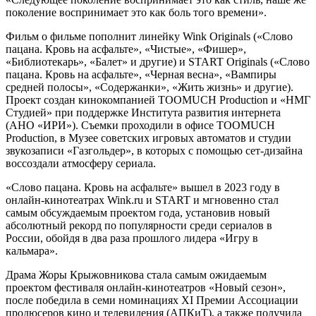
поколение воспринимает это как боль того времени».
Фильм о фильме пополнит линейку Wink Originals («‎Слово
пацана. Кровь на асфальте»‎, «Чистые», «Фишер»,
«‎Библиотекарь»‎, «Балет» и другие) и START Originals («‎Слово
пацана. Кровь на асфальте», «‎Черная весна», «‎Вампиры
средней полосы», «‎Содержанки», «‎Жить жизнь» и другие).
Проект создан кинокомпанией TOOMUCH Production и «НМГ
Студией» при поддержке Института развития интернета
(АНО «ИРИ»). Съемки проходили в офисе TOOMUCH
Production, в Музее советских игровых автоматов и студии
звукозаписи «Газгольдер», в которых с помощью сет-дизайна
воссоздали атмосферу сериала.
«Слово пацана. Кровь на асфальте» вышел в 2023 году в
онлайн-кинотеатрах Wink.ru и START и мгновенно стал
самым обсуждаемым проектом года, установив новый
абсолютный рекорд по популярности среди сериалов в
России, обойдя в два раза прошлого лидера «Игру в
кальмара».
Драма Жоры Крыжовникова стала самым ожидаемым
проектом фестиваля онлайн-кинотеатров «‎Новый сезон»,
после победила в семи номинациях XI Премии Ассоциации
продюсеров кино и телевидения (АПКиТ), а также получила