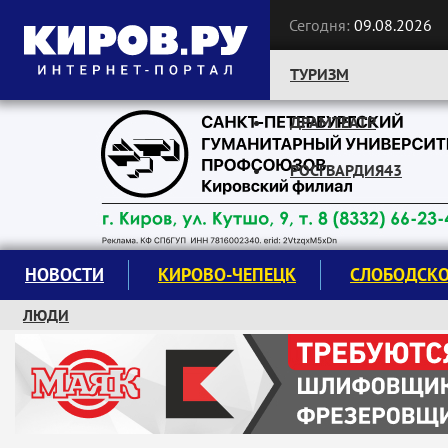
Сегодня:
09.08.2026
ТУРИЗМ
ДРАМТЕАТР
Следите за новостями:
РОСГВАРДИЯ43
НОВОСТИ
КИРОВО-ЧЕПЕЦК
СЛОБОДСК
ЛЮДИ
КРУЖКИ И СЕКЦИИ
ЗАВОДУ "МАЯК" 85 ЛЕТ
ЭКОЛОГИЯ