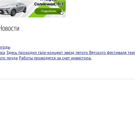
огоды
ыка
Здесь проходил гала-концерт звезд пятого Вятского фестиваля теа
ого пруда
Работы проводятся за счет инвестора.