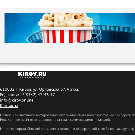
610002, г. Киров, ул. Орловская 37, 4 этаж
Редакция: +7(8332) 42-46-17
info@kirov.online
Контакты
Полное или частичное цитирование материалов сайта возможно только с гиперссыл
Редакция не несёт ответственности за текст комментариев читателей.
Интернет-портал Kirov.online зарегистрирован в Федеральной службе по надзору в 