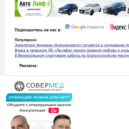
Подпишитесь на нас в:
Популярное
Энергетики филиала «Кировэнерго» готовятся к ухудшению п
Вчера в чепецком ДК «Дружба» миром правили любовь и муз
В Великорецком стартовали работы по благоустройству местн
Реклама: