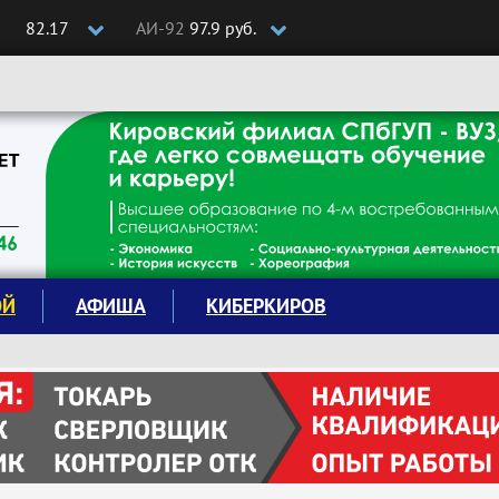
82.17
АИ-92
97.9 руб.
ОЙ
АФИША
КИБЕРКИРОВ