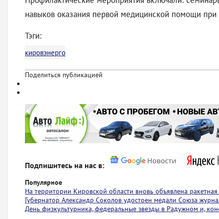
Профилактические мероприятия включали: семинары
навыков оказания первой медицинской помощи при 
Тэги:
кировэнерго
Поделиться публикацией
Подпишитесь на нас в:
Популярное
На территории Кировской области вновь объявлена ракетная
Губернатор Александр Соколов удостоен медали Союза журна
День физкультурника, федеральные звезды в Радужном и, коне