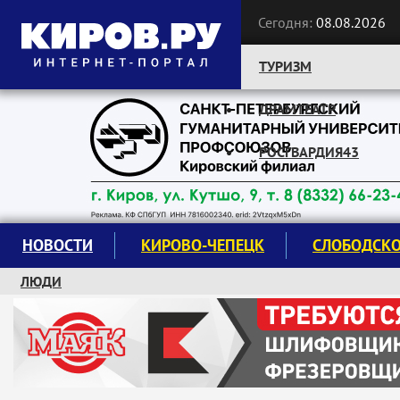
Сегодня:
08.08.2026
ТУРИЗМ
ДРАМТЕАТР
Следите за новостями:
РОСГВАРДИЯ43
НОВОСТИ
КИРОВО-ЧЕПЕЦК
СЛОБОДСК
ЛЮДИ
КРУЖКИ И СЕКЦИИ
ЗАВОДУ "МАЯК" 85 ЛЕТ
ЭКОЛОГИЯ