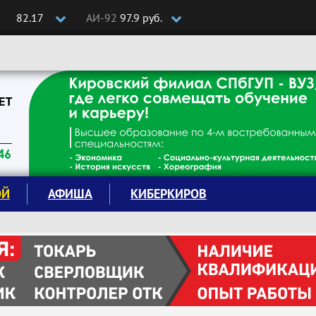
82.17
АИ-92
97.9 руб.
ОЙ
АФИША
КИБЕРКИРОВ