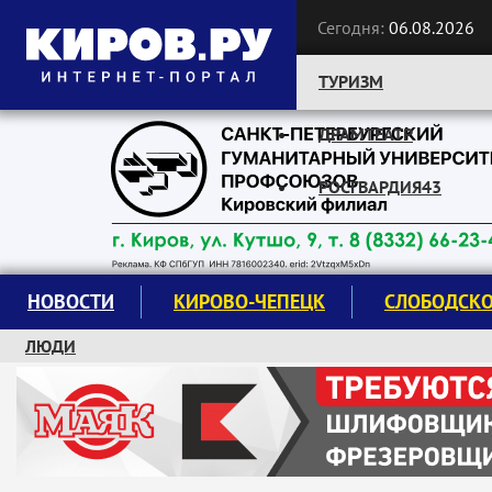
Сегодня:
06.08.2026
ТУРИЗМ
ДРАМТЕАТР
Следите за новостями:
РОСГВАРДИЯ43
НОВОСТИ
КИРОВО-ЧЕПЕЦК
СЛОБОДСК
ЛЮДИ
КРУЖКИ И СЕКЦИИ
ЗАВОДУ "МАЯК" 85 ЛЕТ
ЭКОЛОГИЯ