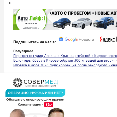
Подпишитесь на нас в:
Популярное
Перекресток улиц Ленина и Красноармейской в Кирове пере
Волонтеры Сбера в Кирове собрали 300 кг вещей для вторич
Ипотека в июле 2026 года: коррекция после рекордного июня