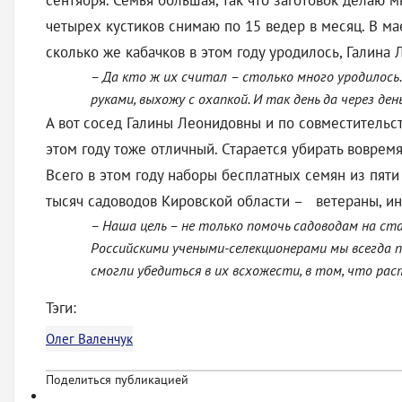
сентября. Семья большая, так что заготовок делаю мн
четырех кустиков снимаю по 15 ведер в месяц. В мае
сколько же кабачков в этом году уродилось, Галина 
– Да кто ж их считал – столько много уродилось
руками, выхожу с охапкой. И так день да через ден
А вот сосед Галины Леонидовны и по совместительст
этом году тоже отличный. Старается убирать вовремя
Всего в этом году наборы бесплатных семян из пяти 
тысяч садоводов Кировской области – ветераны, и
– Наша цель – не только помочь садоводам на ст
Российскими учеными-селекционерами мы всегда п
смогли убедиться в их всхожести, в том, что ра
Тэги:
Олег Валенчук
Поделиться публикацией