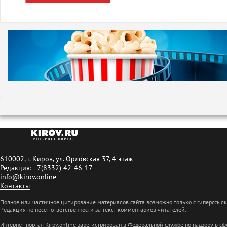
610002, г. Киров, ул. Орловская 37, 4 этаж
Редакция: +7(8332) 42-46-17
info@kirov.online
Контакты
Полное или частичное цитирование материалов сайта возможно только с гиперссыл
Редакция не несёт ответственности за текст комментариев читателей.
Интернет-портал Kirov.online зарегистрирован в Федеральной службе по надзору в 