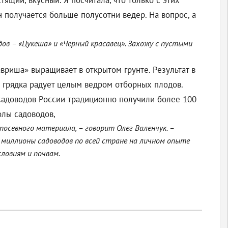
тящий, вкусный. Я посчитала, что только с этих
н получается больше полусотни ведер. На вопрос, а
ов – «Цукеша» и «Черный красавец». Захожу с пустыми
вриша» выращивает в открытом грунте. Результат в
ая грядка радует целым ведром отборных плодов.
а садоводов России традиционно получили более 100
олы садоводов,
посевного материала, – говорит Олег Валенчук. –
и миллионы садоводов по всей стране на личном опыте
ловиям и почвам.