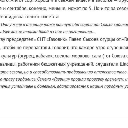
ого. А этот сорт хорош и в свежем виде, и в засолке — хрус
 и сентябре, конечно, меньше, может по 5. Но и то за сезо
Леонидовна только смеется:
. Они у меня в теплице тоже растут оба сорта от Союза садовод
ь. Уже каких только блюд из них не наготовила...
ву председатель СНТ «Газовик» Павел Сысоев огурцы от «Га
, чтобы не перерастали. Говорит, что каждое утро огуречн
культур (огурец, кабачок, свекла. морковь, салат) от Союз
нвалиды. работники бюджетных учреждений, слушатели Шк
арте сезона, но и способствовать продвижению отечественного 
о-праву гордились. Семена «Гавриш» прошли проверку временем, 
стения устойчивы к болезням, адаптированы к нашим погодным ус