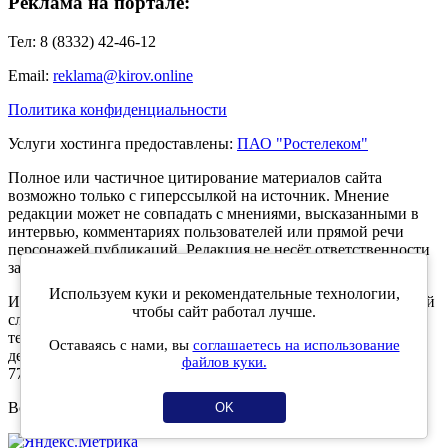
Реклама на портале:
Тел: 8 (8332) 42-46-12
Email:
reklama@kirov.online
Политика конфиденциальности
Услуги хостинга предоставлены:
ПАО "Ростелеком"
Полное или частичное цитирование материалов сайта
возможно только с гиперссылкой на источник. Мнение
редакции может не совпадать с мнениями, высказанными в
интервью, комментариях пользователей или прямой речи
персонажей публикаций. Редакция не несёт ответственности
за текст комментариев читателей.
Используем куки и рекомендательные технологии,
Интернет-портал Kirov.online зарегистрирован в Федеральной
чтобы сайт работал лучше.
службе по надзору в сфере связи, информационных
технологий и массовых коммуникаций (Роскомнадзор) 5
Оставаясь с нами, вы
соглашаетесь на использование
декабря 2019 года. Регистрационный номер ЭЛ № ФС 77 -
файлов куки.
77189.
Возрастное ограничение 12+
OK