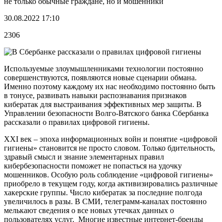
не только обычные граждане, но и мошенники
30.08.2022 17:10
2306
Используемые злоумышленниками технологии постоянно
совершенствуются, появляются новые сценарии обмана.
Именно поэтому каждому их нас необходимо постоянно быть
в тонусе, развивать навыки распознавания признаков
кибератак для выстраивания эффективных мер защиты. В
Управлении безопасности Волго-Вятского банка Сбербанка
рассказали о правилах цифровой гигиены.
XXI век – эпоха информационных войн и понятие «цифровой
гигиены» становится не просто словом. Только бдительность,
здравый смысл и знание элементарных правил
кибербезопасности поможет не попасться на удочку
мошенников. Особую роль соблюдение «цифровой гигиены»
приобрело в текущем году, когда активизировались различные
хакерские группы. Число кибератак за последние полгода
увеличилось в разы. В СМИ, телеграмм-каналах постоянно
мелькают сведения о все новых утечках данных о
пользователях услуг. Многие известные интернет-бренды