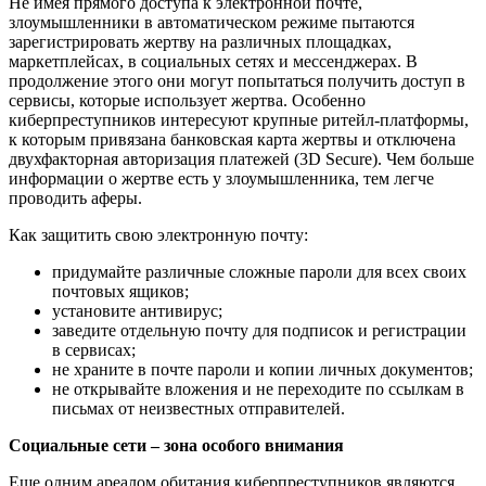
Не имея прямого доступа к электронной почте,
злоумышленники в автоматическом режиме пытаются
зарегистрировать жертву на различных площадках,
маркетплейсах, в социальных сетях и мессенджерах. В
продолжение этого они могут попытаться получить доступ в
сервисы, которые использует жертва. Особенно
киберпреступников интересуют крупные ритейл-платформы,
к которым привязана банковская карта жертвы и отключена
двухфакторная авторизация платежей (3D Secure). Чем больше
информации о жертве есть у злоумышленника, тем легче
проводить аферы.
Как защитить свою электронную почту:
придумайте различные сложные пароли для всех своих
почтовых ящиков;
установите антивирус;
заведите отдельную почту для подписок и регистрации
в сервисах;
не храните в почте пароли и копии личных документов;
не открывайте вложения и не переходите по ссылкам в
письмах от неизвестных отправителей.
Социальные сети – зона особого внимания
Еще одним ареалом обитания киберпреступников являются