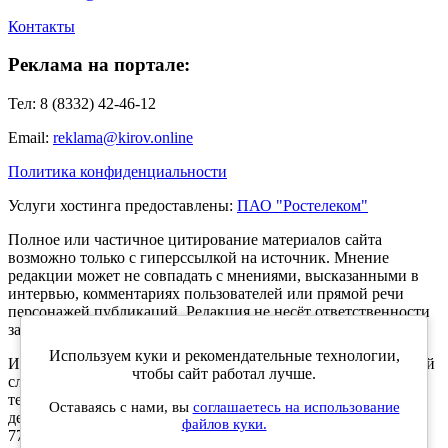
Контакты
Реклама на портале:
Тел: 8 (8332) 42-46-12
Email:
reklama@kirov.online
Политика конфиденциальности
Услуги хостинга предоставлены:
ПАО "Ростелеком"
Полное или частичное цитирование материалов сайта
возможно только с гиперссылкой на источник. Мнение
редакции может не совпадать с мнениями, высказанными в
интервью, комментариях пользователей или прямой речи
персонажей публикаций. Редакция не несёт ответственности
за текст комментариев читателей.
Используем куки и рекомендательные технологии,
Интернет-портал Kirov.online зарегистрирован в Федеральной
чтобы сайт работал лучше.
службе по надзору в сфере связи, информационных
технологий и массовых коммуникаций (Роскомнадзор) 5
Оставаясь с нами, вы
соглашаетесь на использование
декабря 2019 года. Регистрационный номер ЭЛ № ФС 77 -
файлов куки.
77189.