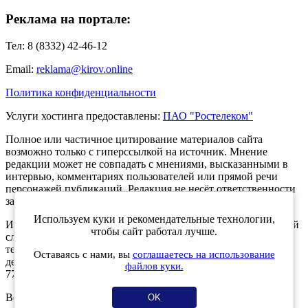
Реклама на портале:
Тел: 8 (8332) 42-46-12
Email:
reklama@kirov.online
Политика конфиденциальности
Услуги хостинга предоставлены:
ПАО "Ростелеком"
Полное или частичное цитирование материалов сайта
возможно только с гиперссылкой на источник. Мнение
редакции может не совпадать с мнениями, высказанными в
интервью, комментариях пользователей или прямой речи
персонажей публикаций. Редакция не несёт ответственности
за текст комментариев читателей.
Используем куки и рекомендательные технологии,
Интернет-портал Kirov.online зарегистрирован в Федеральной
чтобы сайт работал лучше.
службе по надзору в сфере связи, информационных
технологий и массовых коммуникаций (Роскомнадзор) 5
Оставаясь с нами, вы
соглашаетесь на использование
декабря 2019 года. Регистрационный номер ЭЛ № ФС 77 -
файлов куки.
77189.
Возрастное ограничение 12+
OK