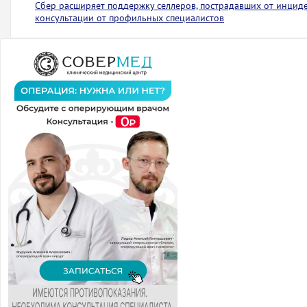
Сбер расширяет поддержку селлеров, пострадавших от инциден
консультации от профильных специалистов