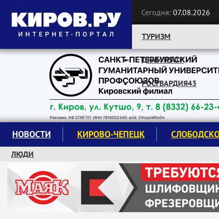
Сегодня:
07.08.2026
ТУРИЗМ
ДРАМТЕАТР
Следите за новостями:
РОСГВАРДИЯ43
НОВОСТИ
КИРОВО-ЧЕПЕЦК
СЛОБОДСК
ЛЮДИ
КРУЖКИ И СЕКЦИИ
ЗАВОДУ "МАЯК" 85 ЛЕТ
ЭКОЛОГИЯ