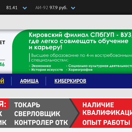
81.41
АИ-92
97.9 руб.
ОЙ
АФИША
КИБЕРКИРОВ