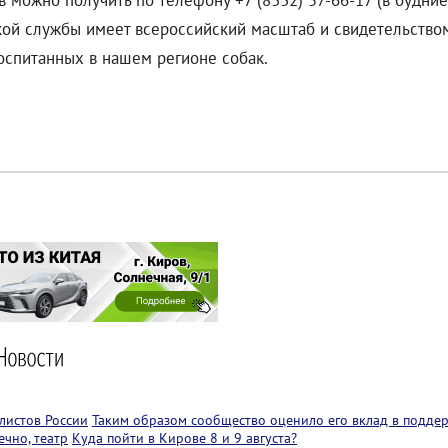
 можно получить по телефону +7 (8332) 57-66-17 (в будние 
ой службы имеет всероссийский масштаб и свидетельством э
воспитанных в нашем регионе собак.
листов России
Таким образом сообщество оценило его вклад в подде
чно, театр
Куда пойти в Кирове 8 и 9 августа?