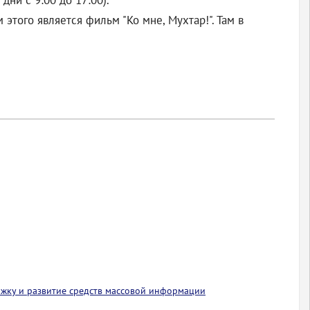
дни с 9:00 до 17:00).
того является фильм "Ко мне, Мухтар!". Там в
ржку и развитие средств массовой информации