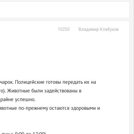
10250
Владимир Клабуков
арок. Полицейские готовы передать их на
то). Животные были задействованы в
крайне успешно.
животные по-прежнему остаются здоровыми и