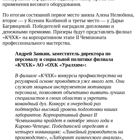
применения весового оборудования.
По итогам состязаний первое место заняла Алена Нелюбина,
второе — у Ксении Колбиной и третье место — у Дарьи
Багрянцевой. Победителей наградили дипломами и
денежными премиями. Призеры будут представлять филиал
«КЧХК» на корпоративном этапе II Чемпионата
профессионального мастерства.
Андрей Заикин, заместитель директора по
персоналу и социальной политике филиала
«КЧХК» АО «ОХК «Уралхим»:
В филиале «КЧХК» конкурсы профмастерства на
регулярной основе проводятся уже много лет. Они
служат мощным инструментом мотивации
персонала, позволяют объективно выявить лучших
специалистов в своих областях и укрепить
командный дух. Конкурс в очередной раз
подтвердил высокий уровень подготовки наших
лаборантов. Корпоративный финал II
Чемпионата пройдет в октябре этого года в
Кирово-Чепецке. Победителей определят в
четырех номинациях: «Линейный руководитель на
производстве», «Лаборант химического анализа»,