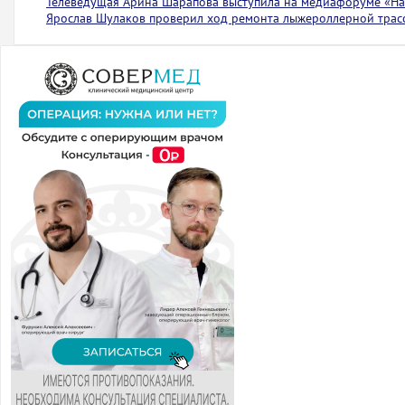
Телеведущая Арина Шарапова выступила на медиафоруме «На 
Ярослав Шулаков проверил ход ремонта лыжероллерной тра