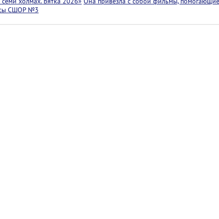
семи холмах. Вятка 2026»
Она привезла с собой фильмы, помогающие
ссы СШОР №3