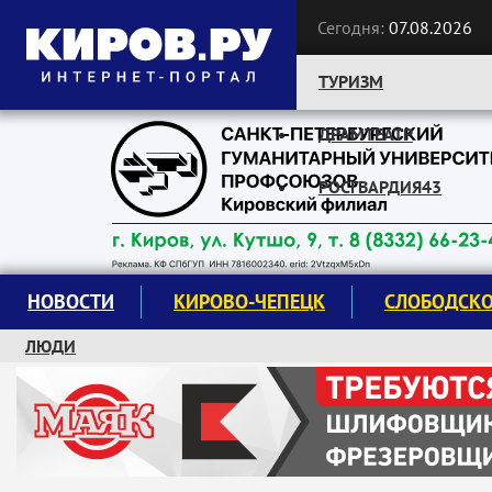
Сегодня:
07.08.2026
ТУРИЗМ
ДРАМТЕАТР
Следите за новостями:
РОСГВАРДИЯ43
НОВОСТИ
КИРОВО-ЧЕПЕЦК
СЛОБОДСК
ЛЮДИ
КРУЖКИ И СЕКЦИИ
ЗАВОДУ "МАЯК" 85 ЛЕТ
ЭКОЛОГИЯ