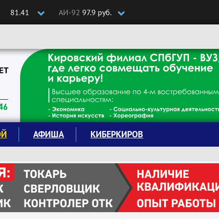
81.41
АИ-92
97.9 руб.
ОЙ
АФИША
КИБЕРКИРОВ