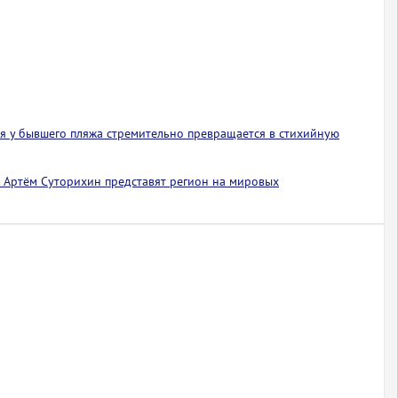
я у бывшего пляжа стремительно превращается в стихийную
 Артём Суторихин представят регион на мировых