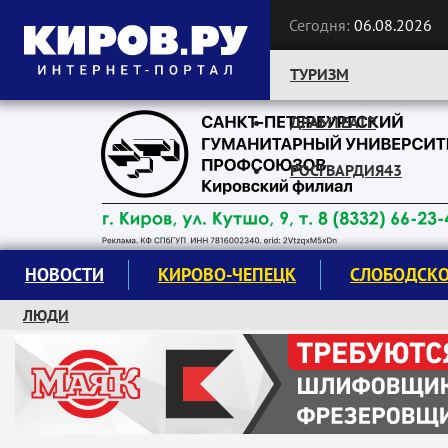
Сегодня:
06.08.2026
ТУРИЗМ
ДРАМТЕАТР
Следите за новостями:
РОСГВАРДИЯ43
НОВОСТИ
КИРОВО-ЧЕПЕЦК
СЛОБОДСК
ЛЮДИ
КРУЖКИ И СЕКЦИИ
ЗАВОДУ "МАЯК" 85 ЛЕТ
ЭКОЛОГИЯ