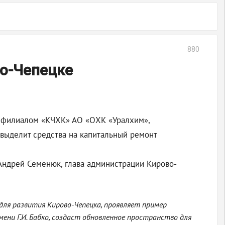
880
во-Чепецке
у филиалом «КЧХК» АО «ОХК «Уралхим»,
выделит средства на капитальный ремонт
Андрей Семенюк, глава администрации Кирово-
ля развития Кирово-Чепецка, проявляет пример
и Г.И. Бабко, создаст обновленное пространство для