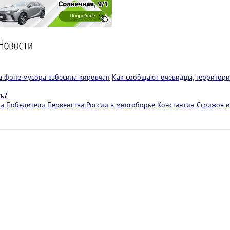
на фоне мусора взбесила кировчан
Как сообщают очевидцы, территори
ть?
ра
Победители Первенства России в многоборье Константин Стрижов и