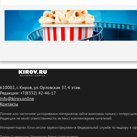
610002, г. Киров, ул. Орловская 37, 4 этаж
Редакция: +7(8332) 42-46-17
info@kirov.online
Контакты
Полное или частичное цитирование материалов сайта возможно только с гиперссыл
Редакция не несёт ответственности за текст комментариев читателей.
Интернет-портал Kirov.online зарегистрирован в Федеральной службе по надзору в 
Главный редактор: Урматская Елена Анатольевна