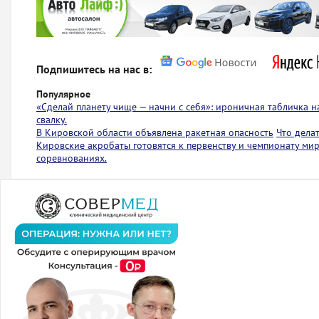
Подпишитесь на нас в:
Популярное
«Сделай планету чище — начни с себя»: ироничная табличка 
свалку.
В Кировской области объявлена ракетная опасность
Что дела
Кировские акробаты готовятся к первенству и чемпионату ми
соревнованиях.