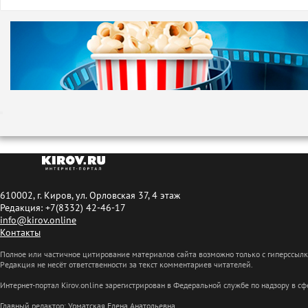
610002, г. Киров, ул. Орловская 37, 4 этаж
Редакция: +7(8332) 42-46-17
info@kirov.online
Контакты
Полное или частичное цитирование материалов сайта возможно только с гиперссыл
Редакция не несёт ответственности за текст комментариев читателей.
Интернет-портал Kirov.online зарегистрирован в Федеральной службе по надзору в 
Главный редактор: Урматская Елена Анатольевна