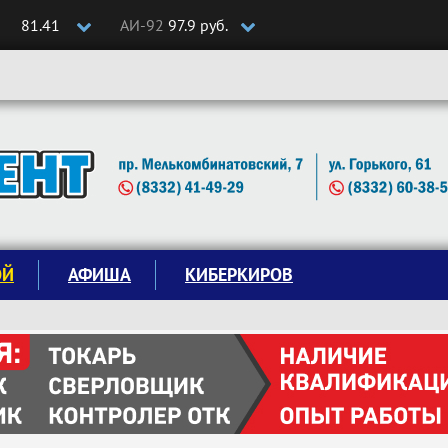
81.41
АИ-92
97.9 руб.
ОЙ
АФИША
КИБЕРКИРОВ