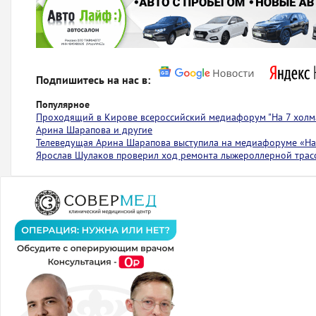
Подпишитесь на нас в:
Популярное
Проходящий в Кирове всероссийский медиафорум "На 7 холма
Арина Шарапова и другие
Телеведущая Арина Шарапова выступила на медиафоруме «На 
Ярослав Шулаков проверил ход ремонта лыжероллерной тра