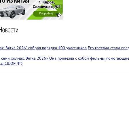
х. Вятка 2026" собрал порядка 400 участников
Его гостями стали пр
семи холмах. Вятка 2026»
Она привезла с собой фильмы, помогающие
ссы СШОР №3