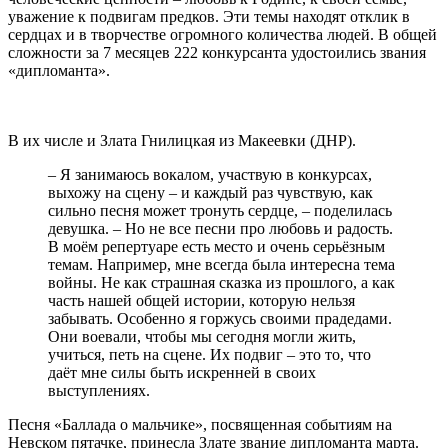
уважение к подвигам предков. Эти темы находят отклик в
сердцах и в творчестве огромного количества людей. В общей
сложности за 7 месяцев 222 конкурсанта удостоились звания
«дипломанта».
В их числе и Злата Гнилицкая из Макеевки (ДНР).
– Я занимаюсь вокалом, участвую в конкурсах,
выхожу на сцену – и каждый раз чувствую, как
сильно песня может тронуть сердце, – поделилась
девушка. – Но не все песни про любовь и радость.
В моём репертуаре есть место и очень серьёзным
темам. Например, мне всегда была интересна тема
войны. Не как страшная сказка из прошлого, а как
часть нашей общей истории, которую нельзя
забывать. Особенно я горжусь своими прадедами.
Они воевали, чтобы мы сегодня могли жить,
учиться, петь на сцене. Их подвиг – это то, что
даёт мне силы быть искренней в своих
выступлениях.
Песня «Баллада о мальчике», посвященная событиям на
Невском пятачке, принесла Злате звание дипломанта марта.