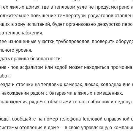
 тех жилых домах, где в тепловом узле не предусмотрено 
должительное повышение температуры радиаторов отоплен
ющих в зону испытаний, будет организовано дежурство пер
ов теплоснабжения.
лее изношенные участки трубопроводов, проверить оборуд
льного уровня.
дать правила безопасности:
ния - под асфальтом или водой может находиться промоина 
абот;
езда и стоянки на тепловых камерах, люках, колодцах вне
и нахождении рядом с батареями в жилых помещениях.
 нахождения рядом с объектами теплоснабжения и недопус
воды, сообщайте на номер телефона Тепловой справочной 
 системы отопления в доме – в свою управляющую компани