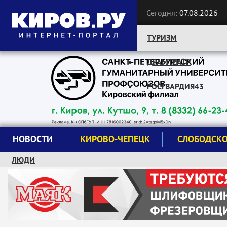
Сегодня:
07.08.2026
ТУРИЗМ
ДРАМТЕАТР
Следите за новостями:
РОСГВАРДИЯ43
НОВОСТИ
КИРОВО-ЧЕПЕЦК
СЛОБОДСК
ЛЮДИ
КРУЖКИ И СЕКЦИИ
ЗАВОДУ "МАЯК" 85 ЛЕТ
ЭКОЛОГИЯ