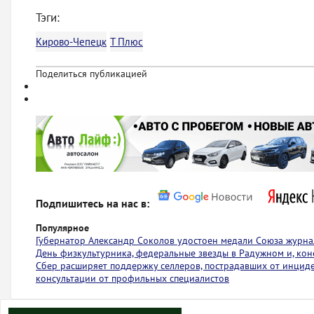
Тэги:
Кирово-Чепецк
Т Плюс
Поделиться публикацией
Подпишитесь на нас в:
Популярное
Губернатор Александр Соколов удостоен медали Союза журна
День физкультурника, федеральные звезды в Радужном и, коне
Сбер расширяет поддержку селлеров, пострадавших от инциден
консультации от профильных специалистов