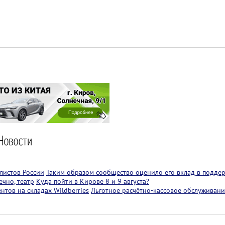
листов России
Таким образом сообщество оценило его вклад в подде
чно, театр
Куда пойти в Кирове 8 и 9 августа?
тов на складах Wildberries
Льготное расчётно-кассовое обслуживани