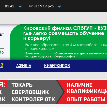
81.41
АИ-92
97.9 руб.
ОЙ
АФИША
КИБЕРКИРОВ