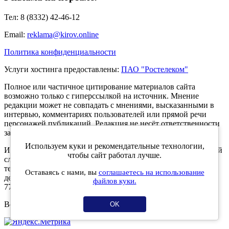
Тел: 8 (8332) 42-46-12
Email:
reklama@kirov.online
Политика конфиденциальности
Услуги хостинга предоставлены:
ПАО "Ростелеком"
Полное или частичное цитирование материалов сайта
возможно только с гиперссылкой на источник. Мнение
редакции может не совпадать с мнениями, высказанными в
интервью, комментариях пользователей или прямой речи
персонажей публикаций. Редакция не несёт ответственности
за текст комментариев читателей.
Используем куки и рекомендательные технологии,
Интернет-портал Kirov.online зарегистрирован в Федеральной
чтобы сайт работал лучше.
службе по надзору в сфере связи, информационных
технологий и массовых коммуникаций (Роскомнадзор) 5
Оставаясь с нами, вы
соглашаетесь на использование
декабря 2019 года. Регистрационный номер ЭЛ № ФС 77 -
файлов куки.
77189.
Возрастное ограничение 12+
OK