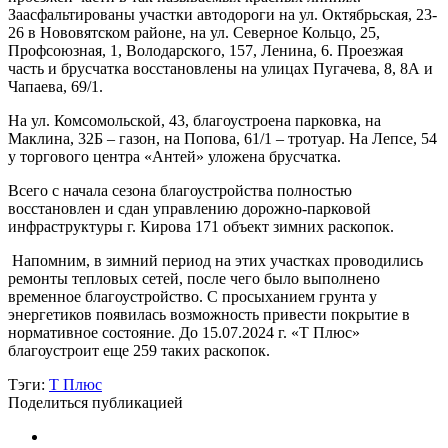
Заасфальтированы участки автодороги на ул. Октябрьская, 23-
26 в Нововятском районе, на ул. Северное Кольцо, 25,
Профсоюзная, 1, Володарского, 157, Ленина, 6. Проезжая
часть и брусчатка восстановлены на улицах Пугачева, 8, 8А и
Чапаева, 69/1.
На ул. Комсомольской, 43, благоустроена парковка, на
Маклина, 32Б – газон, на Попова, 61/1 – тротуар. На Лепсе, 54
у торгового центра «Антей» уложена брусчатка.
Всего с начала сезона благоустройства полностью
восстановлен и сдан управлению дорожно-парковой
инфраструктуры г. Кирова 171 объект зимних раскопок.
Напомним, в зимний период на этих участках проводились
ремонты тепловых сетей, после чего было выполнено
временное благоустройство. С просыханием грунта у
энергетиков появилась возможность привести покрытие в
нормативное состояние. До 15.07.2024 г. «Т Плюс»
благоустроит еще 259 таких раскопок.
Тэги:
Т Плюс
Поделиться публикацией