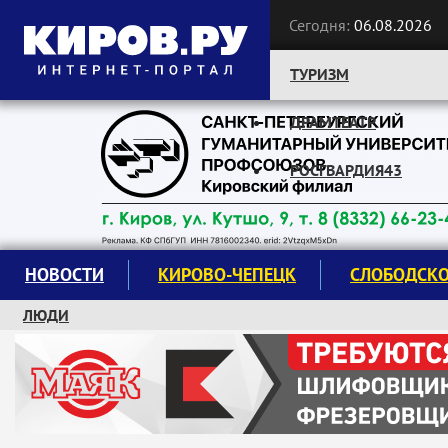
Сегодня:
06.08.2026
ТУРИЗМ
ДРАМТЕАТР
Следите за новостями:
РОСГВАРДИЯ43
НОВОСТИ
КИРОВО-ЧЕПЕЦК
СЛОБОДСК
ЛЮДИ
КРУЖКИ И СЕКЦИИ
ЗАВОДУ "МАЯК" 85 ЛЕТ
ЭКОЛОГИЯ