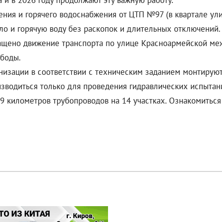
 и в 2026 году продолжают эту важную работу.
ения и горячего водоснабжения от ЦТП №97 (в квартале ули
ло и горячую воду без раскопок и длительных отключений.
ащено движение транспорта по улице Красноармейской меж
ободы.
низации в соответствии с техническим заданием монтирую
изводиться только для проведения гидравлических испыта
е 9 километров трубопроводов на 14 участках. Ознакомитьс