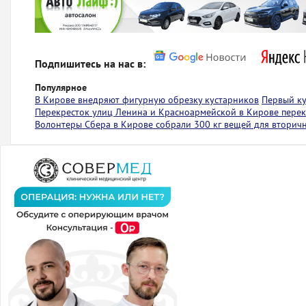
Подпишитесь на нас в:
Популярное
В Кирове внедряют фигурную обрезку кустарников
Первый ку
Перекресток улиц Ленина и Красноармейской в Кирове пере
Волонтеры Сбера в Кирове собрали 300 кг вещей для вторич