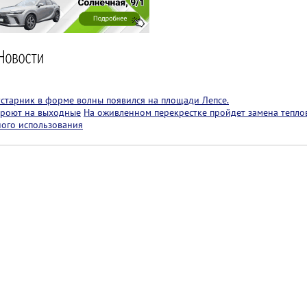
старник в форме волны появился на площади Лепсе.
кроют на выходные
На оживленном перекрестке пройдет замена теплов
ного использования