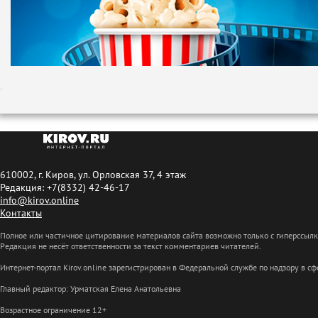
610002, г. Киров, ул. Орловская 37, 4 этаж
Редакция: +7(8332) 42-46-17
info@kirov.online
Контакты
Полное или частичное цитирование материалов сайта возможно только с гиперссыл
Редакция не несёт ответственности за текст комментариев читателей.
Интернет-портал Kirov.online зарегистрирован в Федеральной службе по надзору в 
Главный редактор: Урматская Елена Анатольевна
Возрастное ограничение 12+