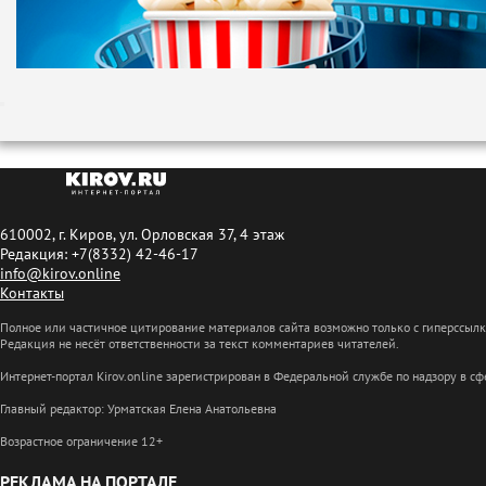
610002, г. Киров, ул. Орловская 37, 4 этаж
Редакция: +7(8332) 42-46-17
info@kirov.online
Контакты
Полное или частичное цитирование материалов сайта возможно только с гиперссыл
Редакция не несёт ответственности за текст комментариев читателей.
Интернет-портал Kirov.online зарегистрирован в Федеральной службе по надзору в 
Главный редактор: Урматская Елена Анатольевна
Возрастное ограничение 12+
РЕКЛАМА НА ПОРТАЛЕ