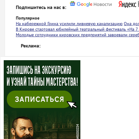
Подпишитесь на нас в:
Популярное
На набережной Грина усилили ливневую канализацию
Она до
В Кирове стартовал юбилейный театральный фестиваль «На 7
Молодые сотрудники кировских предприятий завоевали сере
Реклама: