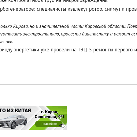
кже контроль гибов труб на микроповреждения.
урбогенераторе: специалисты извлекут ротор, снимут и пр
олько Кирова, но и значительной части Кировской области. Поэ
дготовить электростанцию, провести диагностику и ремонт осно
еснев.
иоду энергетики уже провели на ТЭЦ-5 ремонты первого и 