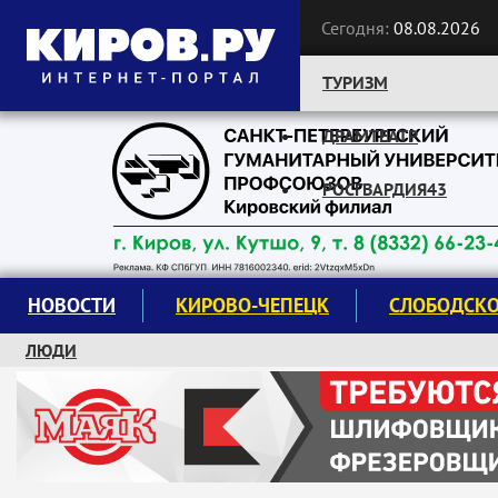
Сегодня:
08.08.2026
ТУРИЗМ
ДРАМТЕАТР
Следите за новостями:
РОСГВАРДИЯ43
НОВОСТИ
КИРОВО-ЧЕПЕЦК
СЛОБОДСК
ЛЮДИ
КРУЖКИ И СЕКЦИИ
ЗАВОДУ "МАЯК" 85 ЛЕТ
ЭКОЛОГИЯ