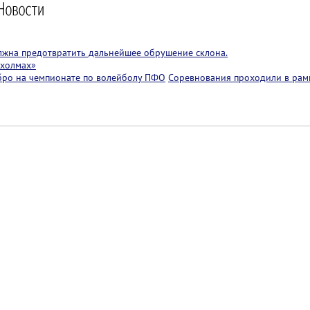
лжна предотвратить дальнейшее обрушение склона.
 холмах»
бро на чемпионате по волейболу ПФО
Соревнования проходили в рам