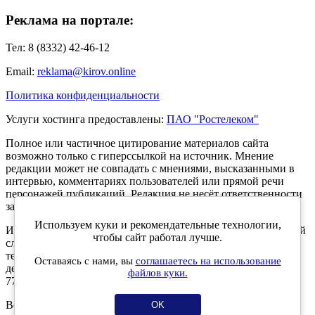
Реклама на портале:
Тел: 8 (8332) 42-46-12
Email:
reklama@kirov.online
Политика конфиденциальности
Услуги хостинга предоставлены:
ПАО "Ростелеком"
Полное или частичное цитирование материалов сайта
возможно только с гиперссылкой на источник. Мнение
редакции может не совпадать с мнениями, высказанными в
интервью, комментариях пользователей или прямой речи
персонажей публикаций. Редакция не несёт ответственности
за текст комментариев читателей.
Используем куки и рекомендательные технологии,
Интернет-портал Kirov.online зарегистрирован в Федеральной
чтобы сайт работал лучше.
службе по надзору в сфере связи, информационных
технологий и массовых коммуникаций (Роскомнадзор) 5
Оставаясь с нами, вы
соглашаетесь на использование
декабря 2019 года. Регистрационный номер ЭЛ № ФС 77 -
файлов куки.
77189.
Возрастное ограничение 12+
OK