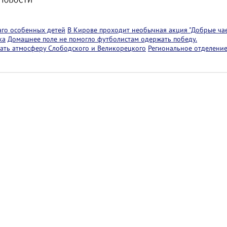
аго особенных детей
В Кирове проходит необычная акция "Добрые чае
ка
Домашнее поле не помогло футболистам одержать победу.
ать атмосферу Слободского и Великорецкого
Региональное отделение