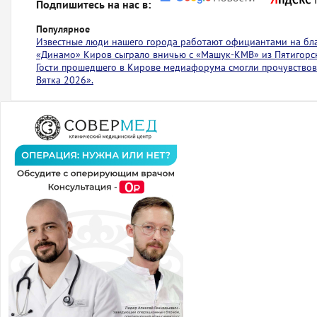
Подпишитесь на нас в:
Популярное
Известные люди нашего города работают официантами на бл
«Динамо» Киров сыграло вничью с ​​​​«Машук-КМВ» из Пятигорс
Гости прошедшего в Кирове медиафорума смогли прочувствов
Вятка 2026».