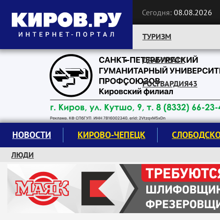
Сегодня:
08.08.2026
ТУРИЗМ
ДРАМТЕАТР
Следите за новостями:
РОСГВАРДИЯ43
НОВОСТИ
КИРОВО-ЧЕПЕЦК
СЛОБОДСК
ЛЮДИ
КРУЖКИ И СЕКЦИИ
ЗАВОДУ "МАЯК" 85 ЛЕТ
ЭКОЛОГИЯ