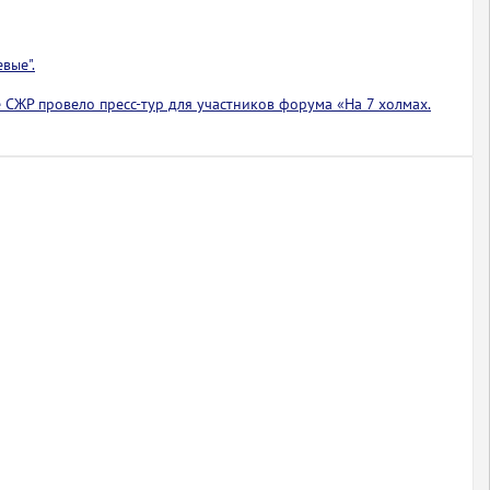
вые".
 СЖР провело пресс-тур для участников форума «На 7 холмах.