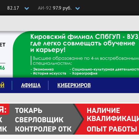
82.17
АИ-92
97.9 руб.
ОЙ
АФИША
КИБЕРКИРОВ