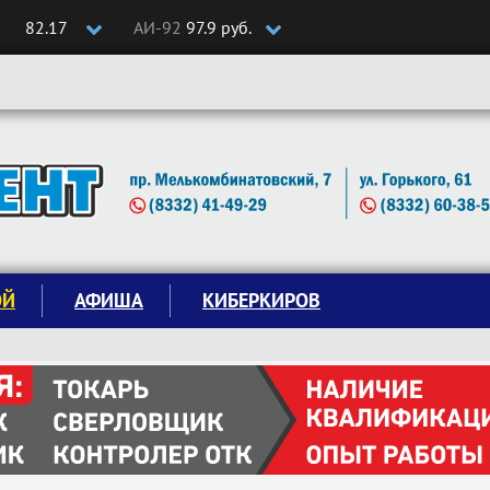
82.17
АИ-92
97.9 руб.
ОЙ
АФИША
КИБЕРКИРОВ