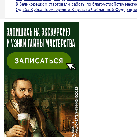
В Великорецком стартовали работы по благоустройству местн
Судьба Кубка Премьер-лиги Кировской областной Федерации