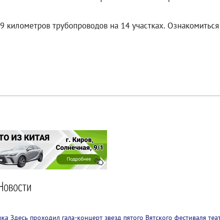
е 9 километров трубопроводов на 14 участках. Ознакомитьс
ыка
Здесь проходил гала-концерт звезд пятого Вятского фестиваля теа