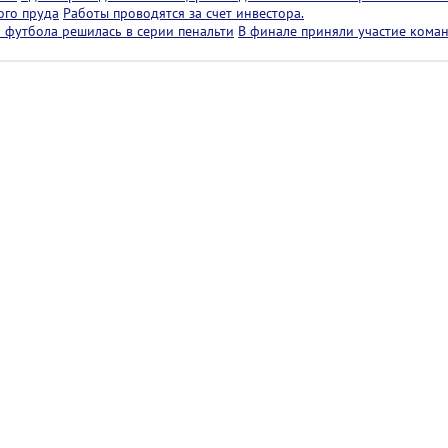
ого пруда
Работы проводятся за счет инвестора.
 футбола решилась в серии пенальти
В финале приняли участие коман