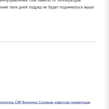
амоуправления. Она зависит от температуры
чение пяти дней подряд не будет подниматься выше
едседатель СЖР Владимир Соловьев, известная телеведущая