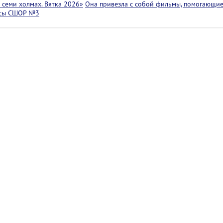
семи холмах. Вятка 2026»
Она привезла с собой фильмы, помогающие
ссы СШОР №3