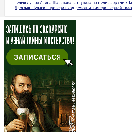
Телеведущая Арина Шарапова выступила на медиафоруме «На 
Ярослав Шулаков проверил ход ремонта лыжероллерной тра