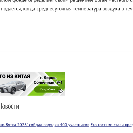
 жилом фонде определяет своим решением орган местного с
подаётся, когда среднесуточная температура воздуха в те
х. Вятка 2026" собрал порядка 400 участников
Его гостями стали пр