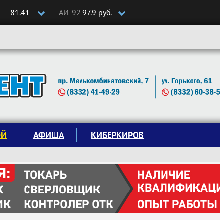
81.41
АИ-92
97.9 руб.
ОЙ
АФИША
КИБЕРКИРОВ