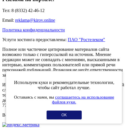
Тел: 8 (8332) 42-46-12
Email:
reklama@kirov.online
Политика конфиденциальности
Услуги хостинга предоставлены:
ПАО "Ростелеком"
Полное или частичное цитирование материалов сайта
возможно только с гиперссылкой на источник. Мнение
редакции может не совпадать с мнениями, высказанными в
интервью, комментариях пользователей или прямой речи
персонажей публикаций. Редакция не несёт ответственности
за текст комментариев читателей.
Используем куки и рекомендательные технологии,
Интернет-портал Kirov.online зарегистрирован в Федеральной
чтобы сайт работал лучше.
службе по надзору в сфере связи, информационных
технологий и массовых коммуникаций (Роскомнадзор) 5
Оставаясь с нами, вы
соглашаетесь на использование
декабря 2019 года. Регистрационный номер ЭЛ № ФС 77 -
файлов куки.
77189.
Возрастное ограничение 12+
OK