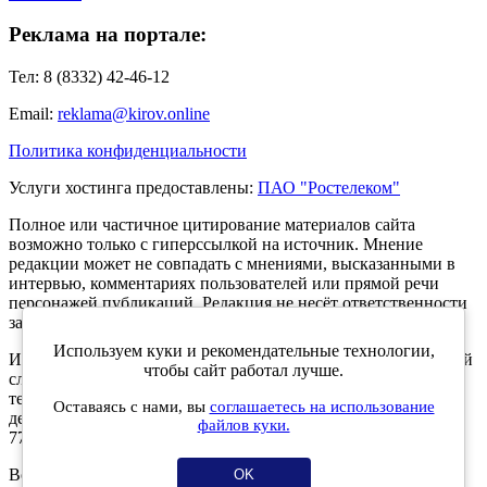
Реклама на портале:
Тел: 8 (8332) 42-46-12
Email:
reklama@kirov.online
Политика конфиденциальности
Услуги хостинга предоставлены:
ПАО "Ростелеком"
Полное или частичное цитирование материалов сайта
возможно только с гиперссылкой на источник. Мнение
редакции может не совпадать с мнениями, высказанными в
интервью, комментариях пользователей или прямой речи
персонажей публикаций. Редакция не несёт ответственности
за текст комментариев читателей.
Используем куки и рекомендательные технологии,
Интернет-портал Kirov.online зарегистрирован в Федеральной
чтобы сайт работал лучше.
службе по надзору в сфере связи, информационных
технологий и массовых коммуникаций (Роскомнадзор) 5
Оставаясь с нами, вы
соглашаетесь на использование
декабря 2019 года. Регистрационный номер ЭЛ № ФС 77 -
файлов куки.
77189.
Возрастное ограничение 12+
OK