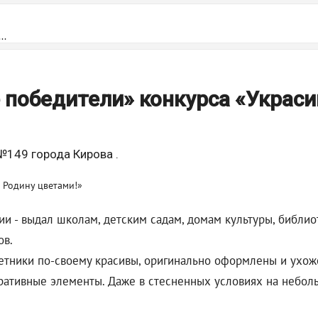
..
 победители» конкурса «Украс
№149 города Кирова .
ии - выдал школам, детским садам, домам культуры, библи
ов.
цветники по-своему красивы, оригинально оформлены и ухо
оративные элементы. Даже в стесненных условиях на небо