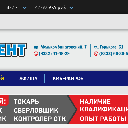
82.17
АИ-92
97.9 руб.
ОЙ
АФИША
КИБЕРКИРОВ