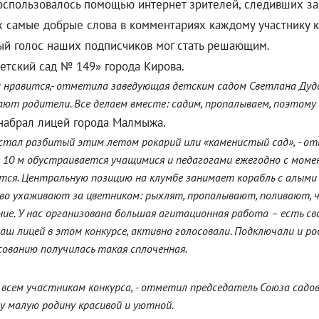
оспользовалось помощью интернет зрителей, следивших за
х самые добрые слова в комментариях каждому участнику к
дый голос наших подписчиков мог стать решающим.
етский сад № 149» города Кирова.
ам нравится,- отметила заведующая детским садом Светлана Дудов
ют родители. Все делаем вместе: садим, пропалываем, поэтому 
набрал лицей города Малмыжа.
стал разбитый этим летом рокарий или «каменистый сад», - о
ее 10 м обустраивается учащимися и педагогами ежегодно с моме
тся. Центральную позицию на клумбе занимает корабль с алыми 
во ухаживают за цветником: рыхлят, пропалывают, поливают, ч
ие. У нас организована большая агитационная работа – есть св
аш лицей в этом конкурсе, активно голосовали. Подключали и ро
ованию получилась такая сплоченная.
всем участникам конкурса, - отметил председатель Союза садов
у малую родину красивой и уютной.