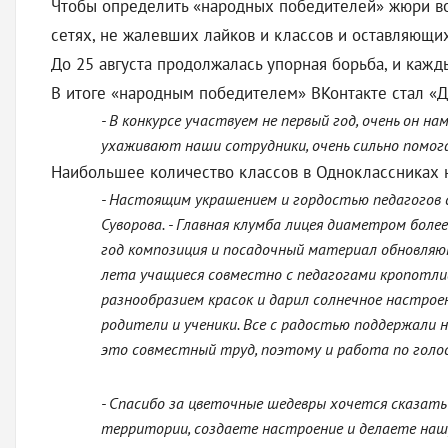
Чтобы определить «народных победителей» жюри в
сетях, не жалевших лайков и классов и оставляющи
До 25 августа продолжалась упорная борьба, и каж
В итоге «народным победителем» ВКонтакте стал «Д
- В конкурсе участвуем не первый год, очень он н
ухаживают наши сотрудники, очень сильно помога
Наибольшее количество классов в Одноклассниках 
- Настоящим украшением и гордостью педагогов 
Суворова. - Главная клумба лицея диаметром бол
год композиция и посадочный материал обновляю
лета учащиеся совместно с педагогами кропотли
разнообразием красок и дарил солнечное настроен
родители и ученики. Все с радостью поддержали н
это совместный труд, поэтому и работа по голос
- Спасибо за цветочные шедевры хочется сказать 
территории, создаете настроение и делаете наш