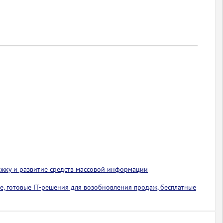
ржку и развитие средств массовой информации
е, готовые IT-решения для возобновления продаж, бесплатные