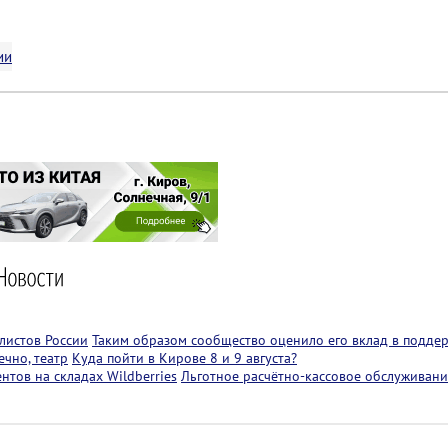
ии
листов России
Таким образом сообщество оценило его вклад в подде
чно, театр
Куда пойти в Кирове 8 и 9 августа?
тов на складах Wildberries
Льготное расчётно-кассовое обслуживани