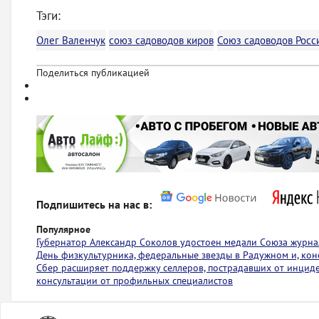
Тэги:
Олег Валенчук
союз садоводов киров
Союз садоводов Росс
Поделиться публикацией
Подпишитесь на нас в:
Популярное
Губернатор Александр Соколов удостоен медали Союза журна
День физкультурника, федеральные звезды в Радужном и, коне
Сбер расширяет поддержку селлеров, пострадавших от инциден
консультации от профильных специалистов