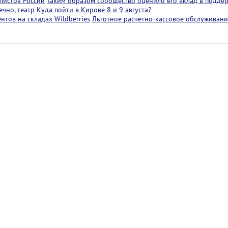
листов России
Таким образом сообщество оценило его вклад в подде
чно, театр
Куда пойти в Кирове 8 и 9 августа?
тов на складах Wildberries
Льготное расчётно-кассовое обслуживани