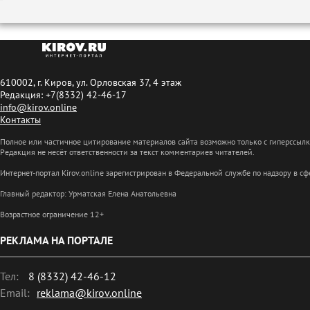
610002, г. Киров, ул. Орловская 37, 4 этаж
Редакция: +7(8332) 42-46-17
info@kirov.online
Контакты
Полное или частичное цитирование материалов сайта возможно только с гиперссыл
Редакция не несёт ответственности за текст комментариев читателей.
Интернет-портал Kirov.online зарегистрирован в Федеральной службе по надзору в 
Главный редактор: Урматская Елена Анатольевна
Возрастное ограничение 12+
РЕКЛАМА НА ПОРТАЛЕ
Тел:
8 (8332) 42-46-12
Email:
reklama@kirov.online