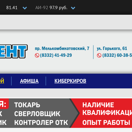
81.41
АИ-92
97.9 руб.
ОЙ
АФИША
КИБЕРКИРОВ