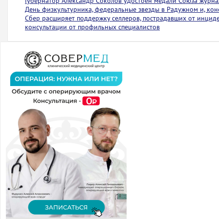
Губернатор Александр Соколов удостоен медали Союза журна
День физкультурника, федеральные звезды в Радужном и, коне
Сбер расширяет поддержку селлеров, пострадавших от инциден
консультации от профильных специалистов