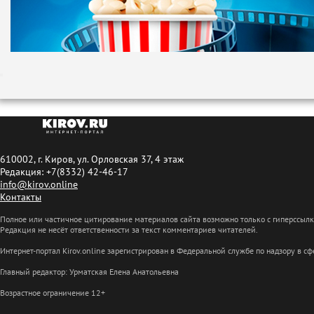
610002, г. Киров, ул. Орловская 37, 4 этаж
Редакция: +7(8332) 42-46-17
info@kirov.online
Контакты
Полное или частичное цитирование материалов сайта возможно только с гиперссыл
Редакция не несёт ответственности за текст комментариев читателей.
Интернет-портал Kirov.online зарегистрирован в Федеральной службе по надзору в 
Главный редактор: Урматская Елена Анатольевна
Возрастное ограничение 12+