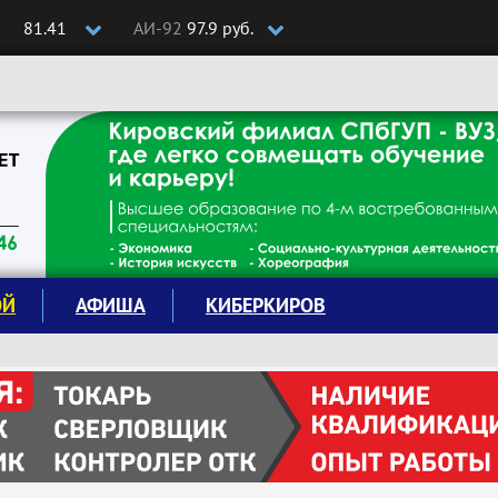
81.41
АИ-92
97.9 руб.
ОЙ
АФИША
КИБЕРКИРОВ