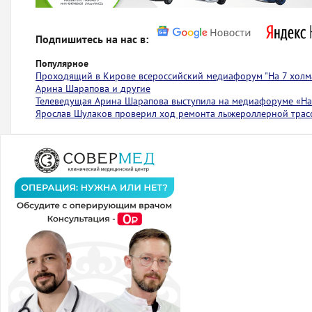
Подпишитесь на нас в:
Популярное
Проходящий в Кирове всероссийский медиафорум "На 7 холма
Арина Шарапова и другие
Телеведущая Арина Шарапова выступила на медиафоруме «На 
Ярослав Шулаков проверил ход ремонта лыжероллерной тра