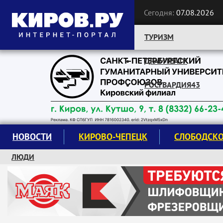
Сегодня:
07.08.2026
ТУРИЗМ
ДРАМТЕАТР
Следите за новостями:
РОСГВАРДИЯ43
НОВОСТИ
КИРОВО-ЧЕПЕЦК
СЛОБОДСК
ЛЮДИ
КРУЖКИ И СЕКЦИИ
ЗАВОДУ "МАЯК" 85 ЛЕТ
ЭКОЛОГИЯ