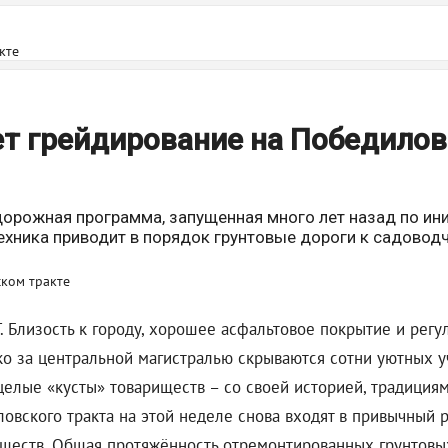
кте
т грейдирование на Победило
орожная программа, запущенная много лет назад по ин
техника приводит в порядок грунтовые дороги к садово
 Близость к городу, хорошее асфальтовое покрытие и регу
о за центральной магистралью скрываются сотни уютных у
целые «кусты» товариществ – со своей историей, традициям
вского тракта на этой неделе снова входят в привычный р
ществ. Общая протяжённость отремонтированных грунтовых 