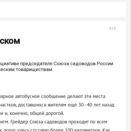
915
вском
ициативе председателя Союза садоводов России
дческим товариществам.
лярное автобусное сообщение делают эти места
частков, доставшихся жителям ещё 30–40 лет назад
и и, конечно, общей дорогой.
итм. Грейдер Союза садоводов проходит по всем
дорог здесь составит более 100 километров. Как