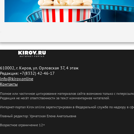
610002, г. Киров, ул. Орловская 37, 4 этаж
Редакция: +7(8332) 42-46-17
info@kirov.online
Контакты
Полное или частичное цитирование материалов сайта возможно только с гиперссыл
Редакция не несёт ответственности за текст комментариев читателей.
Интернет-портал Kirov.online зарегистрирован в Федеральной службе по надзору в 
Главный редактор: Урматская Елена Анатольевна
Возрастное ограничение 12+