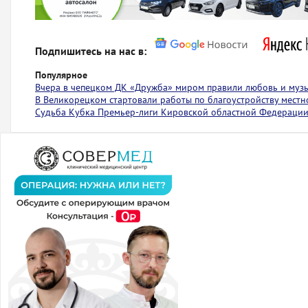
Подпишитесь на нас в:
Популярное
Вчера в чепецком ДК «Дружба» миром правили любовь и муз
В Великорецком стартовали работы по благоустройству местн
Судьба Кубка Премьер-лиги Кировской областной Федерации