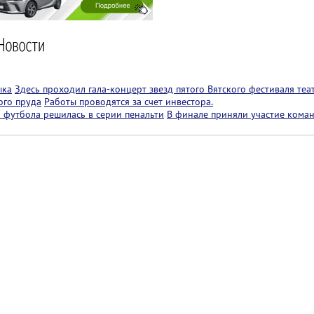
ыка
Здесь проходил гала-концерт звезд пятого Вятского фестиваля теа
ого пруда
Работы проводятся за счет инвестора.
 футбола решилась в серии пенальти
В финале приняли участие коман