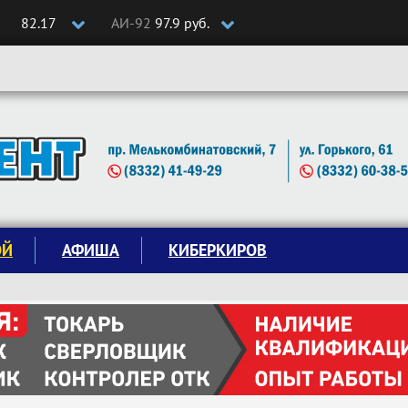
82.17
АИ-92
97.9 руб.
ОЙ
АФИША
КИБЕРКИРОВ