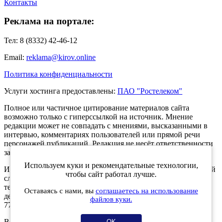
Контакты
Реклама на портале:
Тел: 8 (8332) 42-46-12
Email:
reklama@kirov.online
Политика конфиденциальности
Услуги хостинга предоставлены:
ПАО "Ростелеком"
Полное или частичное цитирование материалов сайта
возможно только с гиперссылкой на источник. Мнение
редакции может не совпадать с мнениями, высказанными в
интервью, комментариях пользователей или прямой речи
персонажей публикаций. Редакция не несёт ответственности
за текст комментариев читателей.
Используем куки и рекомендательные технологии,
Интернет-портал Kirov.online зарегистрирован в Федеральной
чтобы сайт работал лучше.
службе по надзору в сфере связи, информационных
технологий и массовых коммуникаций (Роскомнадзор) 5
Оставаясь с нами, вы
соглашаетесь на использование
декабря 2019 года. Регистрационный номер ЭЛ № ФС 77 -
файлов куки.
77189.
Возрастное ограничение 12+
OK