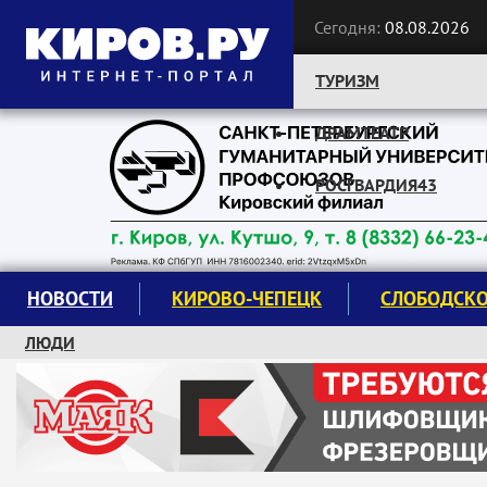
Сегодня:
08.08.2026
ТУРИЗМ
ДРАМТЕАТР
Следите за новостями:
РОСГВАРДИЯ43
НОВОСТИ
КИРОВО-ЧЕПЕЦК
СЛОБОДСК
ЛЮДИ
КРУЖКИ И СЕКЦИИ
ЗАВОДУ "МАЯК" 85 ЛЕТ
ЭКОЛОГИЯ