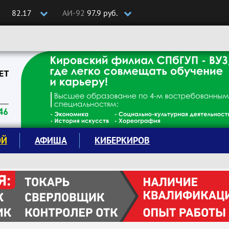
82.17
АИ-92
97.9 руб.
ОЙ
АФИША
КИБЕРКИРОВ