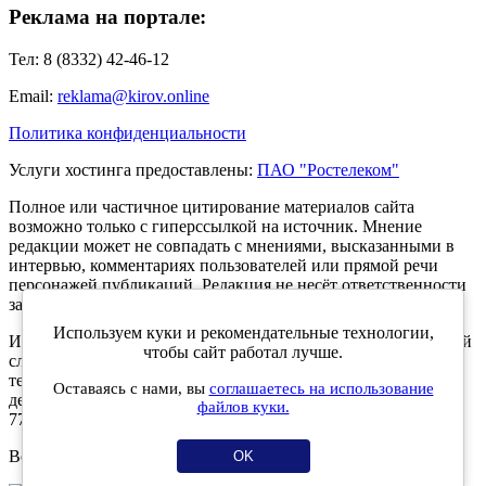
Реклама на портале:
Тел: 8 (8332) 42-46-12
Email:
reklama@kirov.online
Политика конфиденциальности
Услуги хостинга предоставлены:
ПАО "Ростелеком"
Полное или частичное цитирование материалов сайта
возможно только с гиперссылкой на источник. Мнение
редакции может не совпадать с мнениями, высказанными в
интервью, комментариях пользователей или прямой речи
персонажей публикаций. Редакция не несёт ответственности
за текст комментариев читателей.
Используем куки и рекомендательные технологии,
Интернет-портал Kirov.online зарегистрирован в Федеральной
чтобы сайт работал лучше.
службе по надзору в сфере связи, информационных
технологий и массовых коммуникаций (Роскомнадзор) 5
Оставаясь с нами, вы
соглашаетесь на использование
декабря 2019 года. Регистрационный номер ЭЛ № ФС 77 -
файлов куки.
77189.
Возрастное ограничение 12+
OK