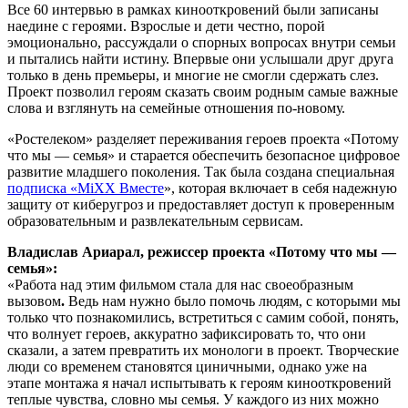
Все 60 интервью в рамках кинооткровений были записаны
наедине с героями. Взрослые и дети честно, порой
эмоционально, рассуждали о спорных вопросах внутри семьи
и пытались найти истину. Впервые они услышали друг друга
только в день премьеры, и многие не смогли сдержать слез.
Проект позволил героям сказать своим родным самые важные
слова и взглянуть на семейные отношения по-новому.
«Ростелеком» разделяет переживания героев проекта «Потому
что мы — семья» и старается обеспечить безопасное цифровое
развитие младшего поколения. Так была создана специальная
подписка «MiXX Вместе
», которая включает в себя надежную
защиту от киберугроз и предоставляет доступ к проверенным
образовательным и развлекательным сервисам.
Владислав Ариарал, режиссер проекта «Потому что мы —
семья»:
«Работа над этим фильмом стала для нас своеобразным
вызовом
.
Ведь нам нужно было помочь людям, с которыми мы
только что познакомились, встретиться с самим собой, понять,
что волнует героев, аккуратно зафиксировать то, что они
сказали, а затем превратить их монологи в проект. Творческие
люди со временем становятся циничными, однако уже на
этапе монтажа я начал испытывать к героям кинооткровений
теплые чувства, словно мы семья. У каждого из них можно