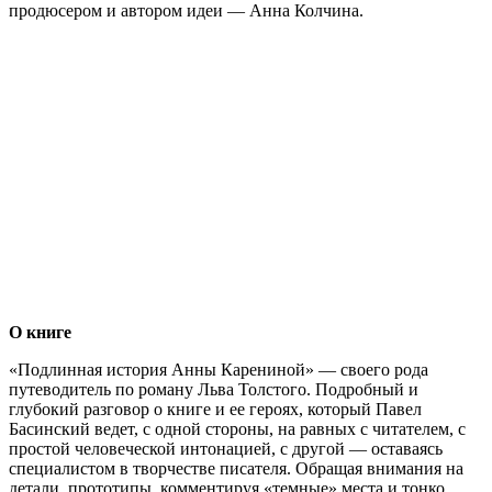
продюсером и автором идеи — Анна Колчина.
О книге
«Подлинная история Анны Карениной» — своего рода
путеводитель по роману Льва Толстого. Подробный и
глубокий разговор о книге и ее героях, который Павел
Басинский ведет, с одной стороны, на равных с читателем, с
простой человеческой интонацией, с другой — оставаясь
специалистом в творчестве писателя. Обращая внимания на
детали, прототипы, комментируя «темные» места и тонко