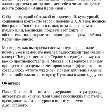
анализируя текст, автор помогает себе и читателю лучше
понять феномен «Анны Карениной».
Собрав под одной обложкой исторический, культурный,
социальный контексты второй половины XIX века, нюансы
биографии Толстого и его семьи, цитаты из писем и
публикаций, Басинский подсвечивает факты и
обстоятельства, которые открывают для нас роман «Анна
Каренина» заново.
Мы видим, как выстроена система «зеркал» в романе —
почему уже в самом его начале предвосхищен трагический
конец («Поезда и метели», «Сердце матери»); почему так
важно противопоставление Москвы и Петербурга; почему
при прочтении сцены скачек происходит эффект того, что
совершилось «что-то ужасное»; почему для чтения «Анны
Карениной» важно знать прозу Пушкина и многое другое.
Об авторе
Павел Басинский — писатель, журналист, литературовед,
литературный критик. Член Союза российских писателей,
преподаватель Литературного института имени
А.М. Горького.