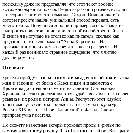
поскольку даже не представлял, что этот текст вообще
возможно экранизировать. Ведь это роман о романе, история
в истории. Считаю, что команда “Студии Видеопрокат” и
авторы проекта нашли уникальный способ передать суть
моего текста. Получился хороший пример того, как можно
выстроить повествование заново и найти собственный жанр.
В книге я выступаю не столько как писатель, сколько как
преданный читатель романа “Анна Каренина”. На
протяжении многих лет я перечитывал его раз десять. И
каждый раз возникало странное ощущение, что я читаю
другой роман».
О сериале
Зрители пройдут шаг за шагом все загадочные обстоятельства
жизни героини: от брака с Карениным и знакомства с
Вронским до страшной смерти на станции Обираловка.
Хронологически прослеживаются судьбы всех важных героев
романа и их роли в истории Анны. Распутать этот клубок
тайн помогут эксперты в области литературы и культуры
России XIX века — Павел Басинский и Фекла Толстая,
праправнучка писателя.
По сюжету известные актеры проходят пробы в фильм по
самому известному роману Льва Толстого о любви. Все грани