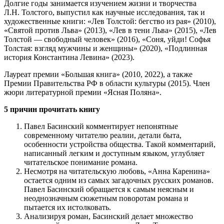
Долгие годы занимается изучением жизни и творчества
Л.Н. Толстого, выпустил как научные исследования, так и
художественные книги: «Лев Толстой: бегство из рая» (2010),
«Святой против Льва» (2013), «Лев в тени Льва» (2015), «Лев
Толстой — свободный человек» (2016), «Соня, уйди! Софья
Толстая: взгляд мужчины и женщины» (2020), «Подлинная
история Константина Левина» (2023).
Лауреат премии «Большая книга» (2010, 2022), а также
Премии Правительства РФ в области культуры (2015). Член
жюри литературной премии «Ясная Поляна».
5 причин прочитать книгу
Павел Басинский комментирует непонятные
современному читателю реалии, детали быта,
особенности устройства общества. Такой комментарий,
написанный легким и доступным языком, углубляет
читательское понимание романа.
Несмотря на читательскую любовь, «Анна Каренина»
остается одним из самых загадочных русских романов.
Павел Басинский обращается к самым неясным и
неоднозначным сюжетным поворотам романа и
пытается их истолковать.
Анализируя роман, Басинский делает множество