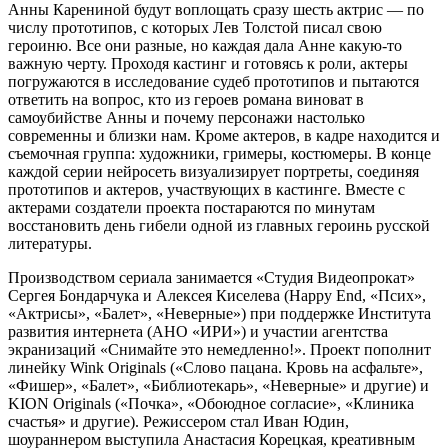
Анны Карениной будут воплощать сразу шесть актрис — по
числу прототипов, с которых Лев Толстой писал свою
героиню. Все они разные, но каждая дала Анне какую-то
важную черту. Проходя кастинг и готовясь к роли, актеры
погружаются в исследование судеб прототипов и пытаются
ответить на вопрос, кто из героев романа виноват в
самоубийстве Анны и почему персонажи настолько
современны и близки нам. Кроме актеров, в кадре находится и
съемочная группа: художники, гримеры, костюмеры. В конце
каждой серии нейросеть визуализирует портреты, соединяя
прототипов и актеров, участвующих в кастинге. Вместе с
актерами создатели проекта постараются по минутам
восстановить день гибели одной из главных героинь русской
литературы.
Производством сериала занимается «Студия Видеопрокат»
Сергея Бондарчука и Алексея Киселева (Happy End, «Псих»,
«Актрисы», «Балет», «Неверные») при поддержке Института
развития интернета (АНО «ИРИ») и участии агентства
экранизаций «Снимайте это немедленно!». Проект пополнит
линейку Wink Originals («‎Слово пацана. Кровь на асфальте»‎,
«Фишер», «Балет», «‎Библиотекарь»‎, «Неверные» и другие) и
KION Originals («Почка», «Обоюдное согласие», «Клиника
счастья» и другие). Режиссером стал Иван Юдин,
шоураннером выступила Анастасия Корецкая, креативным