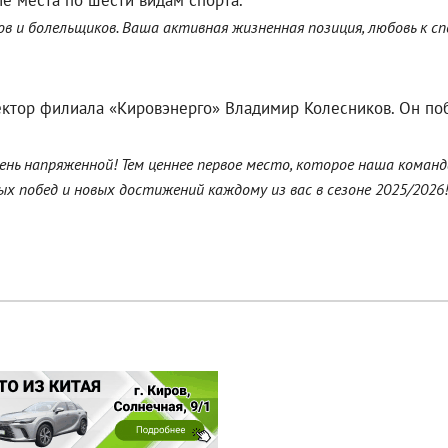
ые места по шести видам спорта.
 и болельщиков. Ваша активная жизненная позиция, любовь к спо
ктор филиала «Кировэнерго» Владимир Колесников. Он поб
чень напряженной! Тем ценнее первое место, которое наша коман
ых побед и новых достижений каждому из вас в сезоне 2025/2026