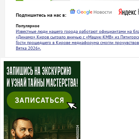
Подпишитесь на нас в:
Популярное
Известные люди нашего города работают официантами на бл
«Динамо» Киров сыграло вничью с ​​​​«Машук-КМВ» из Пятигорс
Гости прошедшего в Кирове медиафорума смогли прочувствов
Вятка 2026».