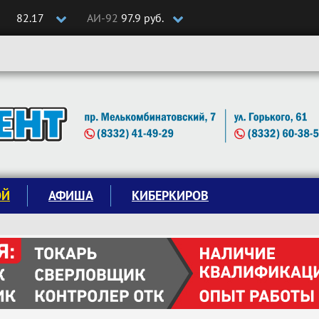
82.17
АИ-92
97.9 руб.
ОЙ
АФИША
КИБЕРКИРОВ