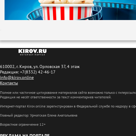
610002, г. Киров, ул. Орловская 37, 4 этаж
Редакция: +7(8332) 42-46-17
info@kirov.online
Контакты
Полное или частичное цитирование материалов сайта возможно только с гиперссыл
Редакция не несёт ответственности за текст комментариев читателей.
Интернет-портал Kirov.online зарегистрирован в Федеральной службе по надзору в 
Главный редактор: Урматская Елена Анатольевна
Возрастное ограничение 12+
РЕКЛАМА НА ПОРТАЛЕ