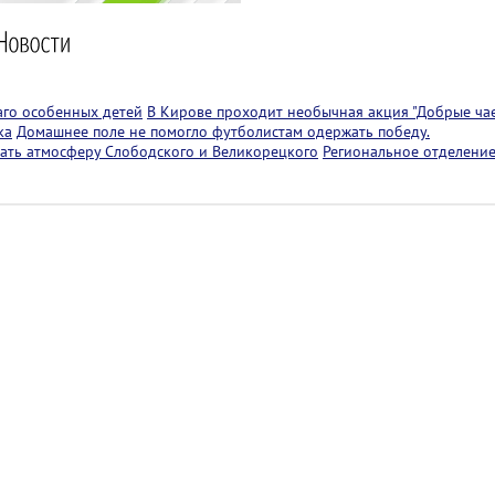
аго особенных детей
В Кирове проходит необычная акция "Добрые чае
ка
Домашнее поле не помогло футболистам одержать победу.
ать атмосферу Слободского и Великорецкого
Региональное отделение