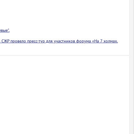
вые".
 СЖР провело пресс-тур для участников форума «На 7 холмах.