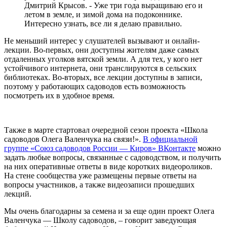
Дмитрий Крысов. - Уже три года выращиваю его и
летом в земле, и зимой дома на подоконнике.
Интересно узнать, все ли я делаю правильно.
Не меньший интерес у слушателей вызывают и онлайн-
лекции. Во-первых, они доступны жителям даже самых
отдаленных уголков вятской земли. А для тех, у кого нет
устойчивого интернета, они транслируются в сельских
библиотеках. Во-вторых, все лекции доступны в записи,
поэтому у работающих садоводов есть возможность
посмотреть их в удобное время.
Также в марте стартовал очередной сезон проекта «Школа
садоводов Олега Валенчука на связи!».
В официальной
группе «Союз садоводов России — Киров» ВКонтакте
можно
задать любые вопросы, связанные с садоводством, и получить
на них оперативные ответы в виде коротких видеороликов.
На стене сообщества уже размещены первые ответы на
вопросы участников, а также видеозаписи прошедших
лекций.
Мы очень благодарны за семена и за еще один проект Олега
Валенчука — Школу садоводов, – говорит заведующая