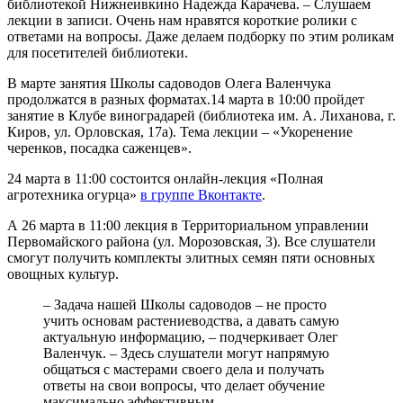
библиотекой Нижнеивкино Надежда Карачева. – Слушаем
лекции в записи. Очень нам нравятся короткие ролики с
ответами на вопросы. Даже делаем подборку по этим роликам
для посетителей библиотеки.
В марте занятия Школы садоводов Олега Валенчука
продолжатся в разных форматах.14 марта в 10:00 пройдет
занятие в Клубе виноградарей (библиотека им. А. Лиханова, г.
Киров, ул. Орловская, 17а). Тема лекции – «Укоренение
черенков, посадка саженцев».
24 марта в 11:00 состоится онлайн-лекция «Полная
агротехника огурца»
в группе Вконтакте
.
А 26 марта в 11:00 лекция в Территориальном управлении
Первомайского района (ул. Морозовская, 3). Все слушатели
смогут получить комплекты элитных семян пяти основных
овощных культур.
– Задача нашей Школы садоводов – не просто
учить основам растениеводства, а давать самую
актуальную информацию, – подчеркивает Олег
Валенчук. – Здесь слушатели могут напрямую
общаться с мастерами своего дела и получать
ответы на свои вопросы, что делает обучение
максимально эффективным.