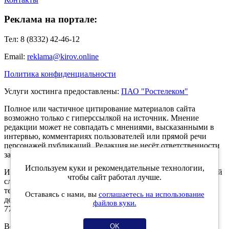
Реклама на портале:
Тел: 8 (8332) 42-46-12
Email:
reklama@kirov.online
Политика конфиденциальности
Услуги хостинга предоставлены:
ПАО "Ростелеком"
Полное или частичное цитирование материалов сайта
возможно только с гиперссылкой на источник. Мнение
редакции может не совпадать с мнениями, высказанными в
интервью, комментариях пользователей или прямой речи
персонажей публикаций. Редакция не несёт ответственности
за текст комментариев читателей.
Используем куки и рекомендательные технологии,
Интернет-портал Kirov.online зарегистрирован в Федеральной
чтобы сайт работал лучше.
службе по надзору в сфере связи, информационных
технологий и массовых коммуникаций (Роскомнадзор) 5
Оставаясь с нами, вы
соглашаетесь на использование
декабря 2019 года. Регистрационный номер ЭЛ № ФС 77 -
файлов куки.
77189.
Возрастное ограничение 12+
OK