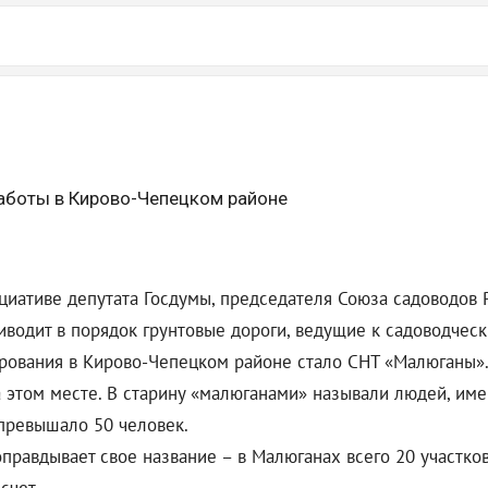
аботы в Кирово-Чепецком районе
ициативе депутата Госдумы, председателя Союза садоводов 
иводит в порядок грунтовые дороги, ведущие к садоводчес
рования в Кирово-Чепецком районе стало СНТ «Малюганы».
а этом месте. В старину «малюганами» называли людей, им
превышало 50 человек.
авдывает свое название – в Малюганах всего 20 участков. А