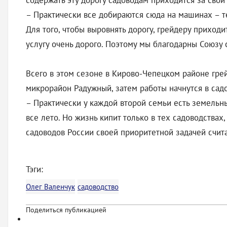
содержать эту дорогу садоводам приходится за свой 
– Практически все добираются сюда на машинах – те,
Для того, чтобы выровнять дорогу, грейдеру приход
услугу очень дорого. Поэтому мы благодарны Союзу
Всего в этом сезоне в Кирово-Чепецком районе грей
микрорайон Радужный, затем работы начнутся в садо
– Практически у каждой второй семьи есть земельны
все лето. Но жизнь кипит только в тех садоводствах
садоводов России своей приоритетной задачей счита
Тэги:
Олег Валенчук
садоводство
Поделиться публикацией