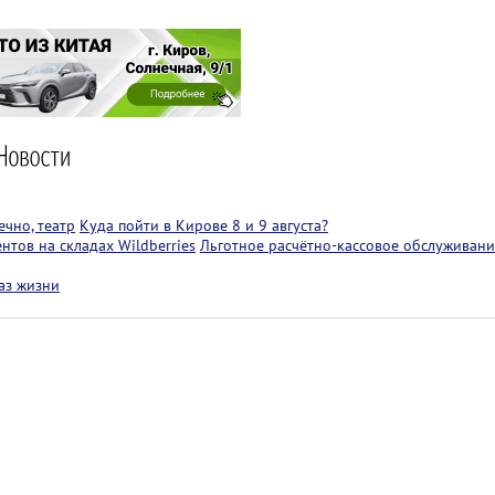
чно, театр
Куда пойти в Кирове 8 и 9 августа?
тов на складах Wildberries
Льготное расчётно-кассовое обслуживани
аз жизни