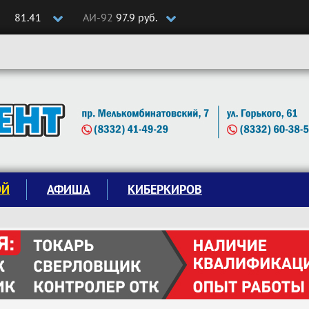
81.41
АИ-92
97.9 руб.
ОЙ
АФИША
КИБЕРКИРОВ