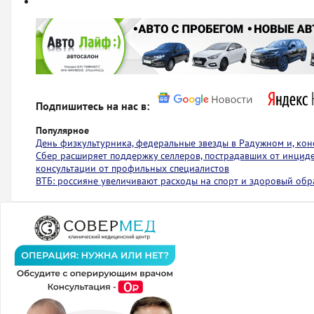
Подпишитесь на нас в:
Популярное
День физкультурника, федеральные звезды в Радужном и, коне
Сбер расширяет поддержку селлеров, пострадавших от инциден
консультации от профильных специалистов
ВТБ: россияне увеличивают расходы на спорт и здоровый обр