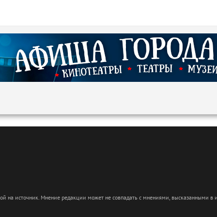
кой на источник. Мнение редакции может не совпадать с мнениями, высказанными в