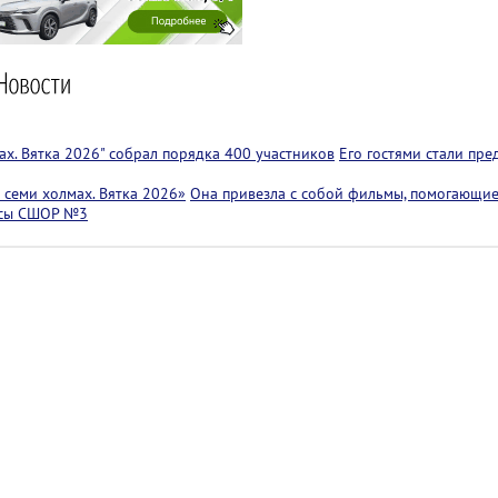
х. Вятка 2026" собрал порядка 400 участников
Его гостями стали пр
семи холмах. Вятка 2026»
Она привезла с собой фильмы, помогающие
ссы СШОР №3