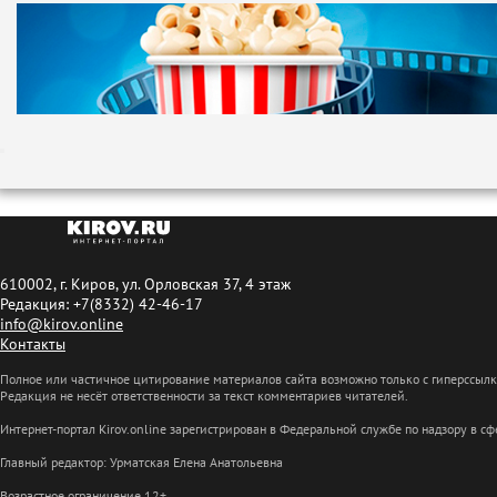
610002, г. Киров, ул. Орловская 37, 4 этаж
Редакция: +7(8332) 42-46-17
info@kirov.online
Контакты
Полное или частичное цитирование материалов сайта возможно только с гиперссыл
Редакция не несёт ответственности за текст комментариев читателей.
Интернет-портал Kirov.online зарегистрирован в Федеральной службе по надзору в 
Главный редактор: Урматская Елена Анатольевна
Возрастное ограничение 12+