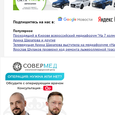
Подпишитесь на нас в:
Популярное
Проходящий в Кирове всероссийский медиафорум "На 7 холма
Арина Шарапова и другие
Телеведущая Арина Шарапова выступила на медиафоруме «На 
Ярослав Шулаков проверил ход ремонта лыжероллерной тра