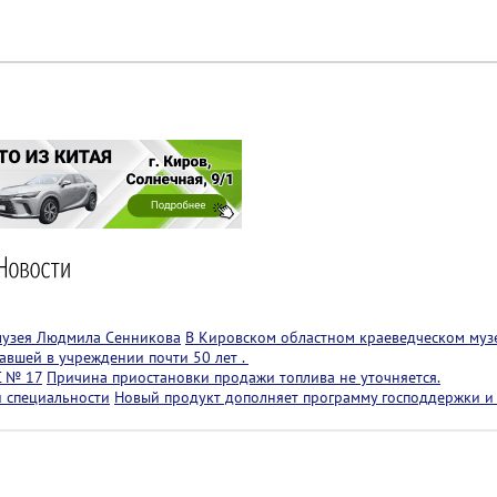
музея Людмила Сенникова
В Кировском областном краеведческом муз
авшей в учреждении почти 50 лет .
С № 17
Причина приостановки продажи топлива не уточняется.
й специальности
Новый продукт дополняет программу господдержки и 