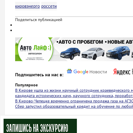
кировэнерго
россети
Поделиться публикацией
Подпишитесь на нас в:
Популярное
В Кирове ушла из жизни научный сотрудник краеведческого 
кандидата исторических наук, научного сотрудника, проработ
В Кирово-Чепецке временно ограничена продажа газа на АГЗ
Сбер запустил образовательный кредит на обучение по любо