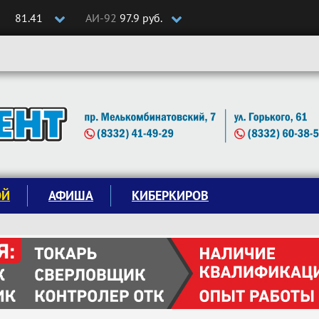
81.41
АИ-92
97.9 руб.
ОЙ
АФИША
КИБЕРКИРОВ