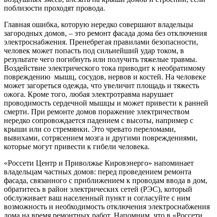
поблизости проходят провода.
Главная ошибка, которую нередко совершают владельцы
загородных домов, – это ремонт фасада дома без отключения
электроснабжения. Пренебрегая правилами безопасности,
человек может попасть под сильнейший удар током, в
результате чего погибнуть или получить тяжелые травмы.
Воздействие электрического тока приводит к необратимому
повреждению мышц, сосудов, нервов и костей. На человеке
может загореться одежда, что увеличит площадь и тяжесть
ожога. Кроме того, любая электротравма нарушает
проводимость сердечной мышцы и может привести к ранней
смерти. При ремонте домов поражение электричеством
нередко сопровождается падением с высоты, например с
крыши или со стремянки. Это чревато переломами,
вывихами, сотрясением мозга и другими повреждениями,
которые могут привести к гибели человека.
«Россети Центр и Приволжье Кировэнерго» напоминает
владельцам частных домов: перед проведением ремонта
фасада, связанного с приближением к проводам ввода в дом,
обратитесь в район электрических сетей (РЭС), который
обслуживает ваш населенный пункт и согласуйте с ним
возможность и необходимость отключения электроснабжения
дома на время ремонтных работ. Напомним, что в «Россети