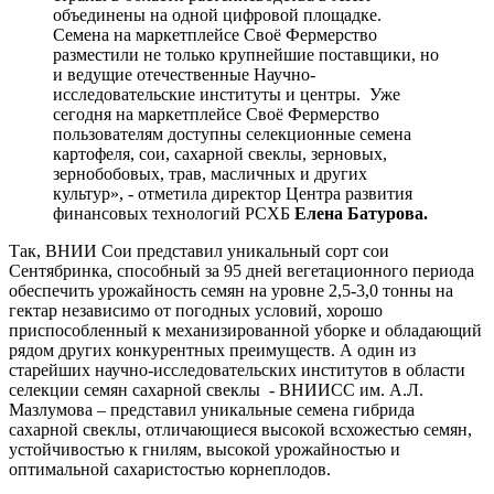
объединены на одной цифровой площадке.
Семена на маркетплейсе Своё Фермерство
разместили не только крупнейшие поставщики, но
и ведущие отечественные Научно-
исследовательские институты и центры. Уже
сегодня на маркетплейсе Своё Фермерство
пользователям доступны селекционные семена
картофеля, сои, сахарной свеклы, зерновых,
зернобобовых, трав, масличных и других
культур», - отметила директор Центра развития
финансовых технологий РСХБ
Елена Батурова.
Так, ВНИИ Сои представил уникальный сорт сои
Сентябринка, способный за 95 дней вегетационного периода
обеспечить урожайность семян на уровне 2,5-3,0 тонны на
гектар независимо от погодных условий, хорошо
приспособленный к механизированной уборке и обладающий
рядом других конкурентных преимуществ. А один из
старейших научно-исследовательских институтов в области
селекции семян сахарной свеклы - ВНИИСС им. А.Л.
Мазлумова – представил уникальные семена гибрида
сахарной свеклы, отличающиеся высокой всхожестью семян,
устойчивостью к гнилям, высокой урожайностью и
оптимальной сахаристостью корнеплодов.