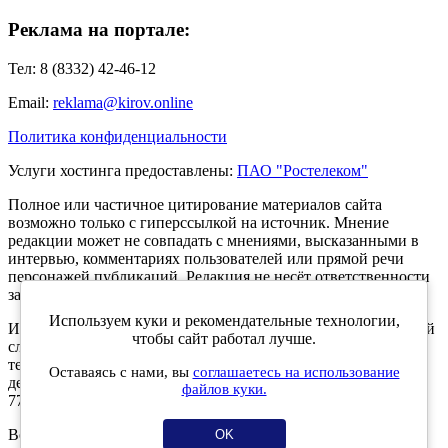
Реклама на портале:
Тел: 8 (8332) 42-46-12
Email:
reklama@kirov.online
Политика конфиденциальности
Услуги хостинга предоставлены:
ПАО "Ростелеком"
Полное или частичное цитирование материалов сайта
возможно только с гиперссылкой на источник. Мнение
редакции может не совпадать с мнениями, высказанными в
интервью, комментариях пользователей или прямой речи
персонажей публикаций. Редакция не несёт ответственности
за текст комментариев читателей.
Используем куки и рекомендательные технологии,
Интернет-портал Kirov.online зарегистрирован в Федеральной
чтобы сайт работал лучше.
службе по надзору в сфере связи, информационных
технологий и массовых коммуникаций (Роскомнадзор) 5
Оставаясь с нами, вы
соглашаетесь на использование
декабря 2019 года. Регистрационный номер ЭЛ № ФС 77 -
файлов куки.
77189.
Возрастное ограничение 12+
OK