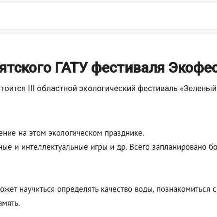
тского ГАТУ фестиваля Экофес
стоится III областной экологический фестиваль «Зелены
ение на этом экологическом празднике.
жные и интеллектуальные игры и др. Всего запланировано б
жет научиться определять качество воды, познакомиться 
амять.