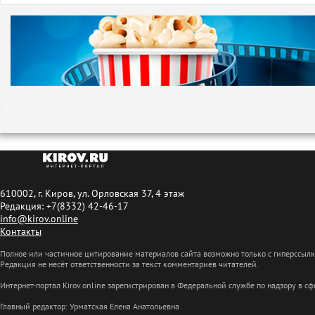
610002, г. Киров, ул. Орловская 37, 4 этаж
Редакция: +7(8332) 42-46-17
info@kirov.online
Контакты
Полное или частичное цитирование материалов сайта возможно только с гиперссыл
Редакция не несёт ответственности за текст комментариев читателей.
Интернет-портал Kirov.online зарегистрирован в Федеральной службе по надзору в 
Главный редактор: Урматская Елена Анатольевна