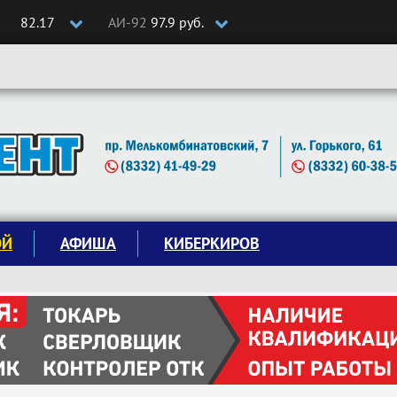
82.17
АИ-92
97.9 руб.
ОЙ
АФИША
КИБЕРКИРОВ