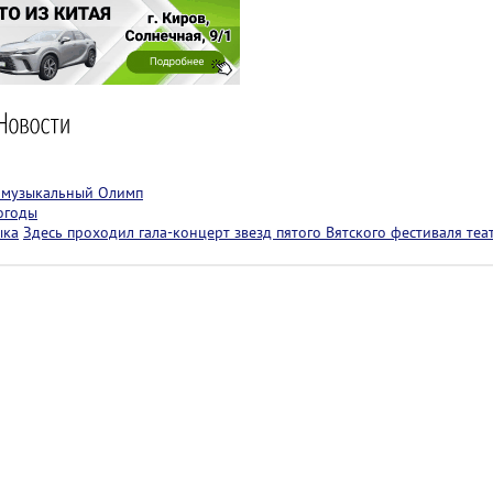
т музыкальный Олимп
огоды
ыка
Здесь проходил гала-концерт звезд пятого Вятского фестиваля теа