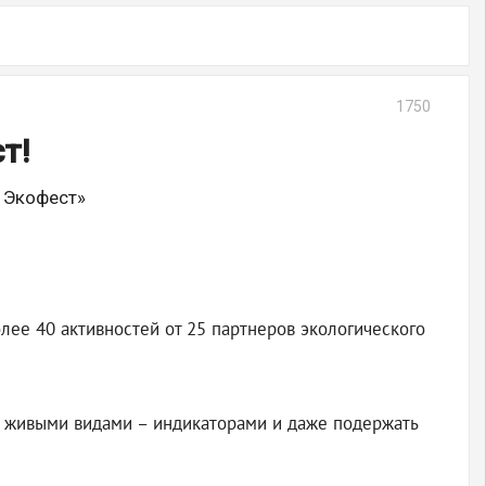
1750
т!
й Экофест»
олее 40 активностей от 25 партнеров экологического
с живыми видами – индикаторами и даже подержать