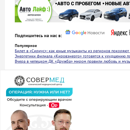
Подпишитесь на нас в:
Популярное
Билет в «Сириус»: как юные музыканты из регионов покоряю
Энергетики филиала «Кировэнерго» готовятся к ухудшению п
Вчера в чепецком ДК «Дружба» миром правили любовь и муз