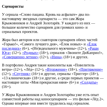
Сценаристы
У сериала «Слово пацана. Кровь на асфальте» два по-
настоящему звездных сценариста — это сам Жора
Крыжовников и Андрей Золотарёв. У каждого из них —
большое количество сценариев для громких кино- и
сериальных проектов.
Жора был автором или соавтором сценариев обеих частей
«Горько!», «Самого лучшего дня», «Ёлок новых» и
«Ёлок
последних»
(6+), «(Не)идеального мужчины» (12+),
«Рашн
Юга»
(12+),
«Родных»
(18+), сериалов «Звоните ДиКаприо!»,
«Совершенно летние»
(12+),
«Нина»
(18+) и других.
В портфолио Андрея такие киноленты как «Повелитель
ветра» (12+), «Лёд» (12+),
«Вторжение»
(18+),
«Притяжение»
(12+),
«Спутник»
(16+) и другие, сериалы «Триггер» (18+),
«13 клиническая» (18+) и другие, а среди первых проектов —
настоящие хиты «Моя прекрасная няня» (6+) и
«Солдаты»
(16+).
У Жоры Крыжовников и Андрея Золотарёва уже есть опыт
совместной работы над киносценарием — это фильм «Лёд 2».
Однако впервые они вместе трудились над сериалом.