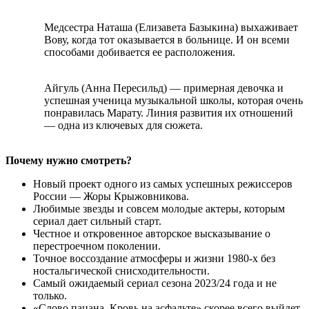
Медсестра Наташа (Елизавета Базыкина) выхаживает
Вову, когда тот оказывается в больнице. И он всеми
способами добивается ее расположения.
Айгуль (Анна Пересильд) — примерная девочка и
успешная ученица музыкальной школы, которая очень
понравилась Марату. Линия развития их отношений
— одна из ключевых для сюжета.
Почему нужно смотреть?
Новый проект одного из самых успешных режиссеров
России — Жоры Крыжовникова.
Любимые звезды и совсем молодые актеры, которым
сериал дает сильный старт.
Честное и откровенное авторское высказывание о
перестроечном поколении.
Точное воссоздание атмосферы и жизни 1980-х без
ностальгической снисходительности.
Самый ожидаемый сериал сезона 2023/24 года и не
только.
«Слово пацана. Кровь на асфальте» скорее всего выйдет