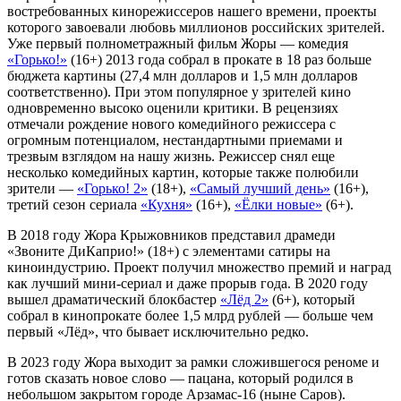
востребованных кинорежиссеров нашего времени, проекты
которого завоевали любовь миллионов российских зрителей.
Уже первый полнометражный фильм Жоры — комедия
«Горько!»
(16+) 2013 года собрал в прокате в 18 раз больше
бюджета картины (27,4 млн долларов и 1,5 млн долларов
соответственно). При этом популярное у зрителей кино
одновременно высоко оценили критики. В рецензиях
отмечали рождение нового комедийного режиссера с
огромным потенциалом, нестандартными приемами и
трезвым взглядом на нашу жизнь. Режиссер снял еще
несколько комедийных картин, которые также полюбили
зрители —
«Горько! 2»
(18+),
«Самый лучший день»
(16+),
третий сезон сериала
«Кухня»
(16+),
«Ёлки новые»
(6+).
В 2018 году Жора Крыжовников представил драмеди
«Звоните ДиКаприо!» (18+) с элементами сатиры на
киноиндустрию. Проект получил множество премий и наград
как лучший мини-сериал и даже прорыв года. В 2020 году
вышел драматический блокбастер
«Лёд 2»
(6+), который
собрал в кинопрокате более 1,5 млрд рублей — больше чем
первый «Лёд», что бывает исключительно редко.
В 2023 году Жора выходит за рамки сложившегося реноме и
готов сказать новое слово — пацана, который родился в
небольшом закрытом городе Арзамас-16 (ныне Саров).