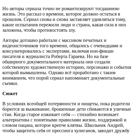
Но авторы сериала точно не романтизируют тогдашнюю
жизнь. Это рассказ о времени, которое должно остаться в
прошлом. Сериал снова и снова заставляет удивляться тому,
какие испытания пережили люди и страна, какая сила в них
заложена, чтобы противостоять злу.
Авторы дотошно работали с массивом печатных и
видеоисточников того времени, общались с очевидцами и
консультировались с экспертами, включая нон-фикшн
писателя и журналиста Роберта Гараева. Но на базе
обширного документального материала они создали
собственную художественную историю, персонажи и события
которой вымышлены. Однако всё проработано с таким
вниманием, что порой сериал напоминает документальные
съемки.
Сюжет
В условиях всеобщей потерянности и нищеты, пока родители
борются за выживание, брошенные дети сбиваются в уличные
стаи. Когда старое изживает себя — стихийно возникает
альтернатива с понятными правилами жизни, поддержкой и
словом пацана, которое крепче клятвы. Школьник Андрей,
чтобы защитить себя от прессинга хулиганов, заводит дружбу