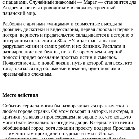
с пацанами. Случайный знакомый — Марат — становится для
Андрея и зрителя проводником в сложноустроенный
пацанский мир.
Разборки с другими «улицами» и совместные выезды за
добычей, дискотеки и видеосалоны, первая любовь и первые
потери, верность и предательство складываются в историю о
потерянном поколении и 80-х. «Улица» шаг за шагом
разрушает жизни и самих ребят, и их близких. Расплата и
разочарование неизбежны, но за безвременьем и черной
полосой придет осознание простых истин и смыслов.
Появятся мечты о новой жизни, путь к которой для всех, кто
тогда оказался под обломками времени, будет долгим и
чрезвычайно сложным.
Место действия
События сериала могли бы разворачиваться практически в
любом городе страны. Об этом говорят и авторы, и актеры, и
критики, узнавая в происходящем на экране то, что когда-то
могло быть буквально в соседнем дворе. В сериале это некий
обобщенный город, хотя локации проекту подарил Ярославль
— именно там проходили натурные съемки. И такая