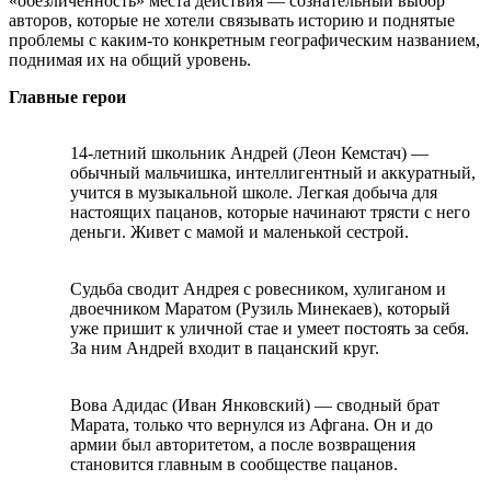
«обезличенность» места действия — сознательный выбор
авторов, которые не хотели связывать историю и поднятые
проблемы с каким-то конкретным географическим названием,
поднимая их на общий уровень.
Главные герои
14-летний школьник Андрей (Леон Кемстач) —
обычный мальчишка, интеллигентный и аккуратный,
учится в музыкальной школе. Легкая добыча для
настоящих пацанов, которые начинают трясти с него
деньги. Живет с мамой и маленькой сестрой.
Судьба сводит Андрея с ровесником, хулиганом и
двоечником Маратом (Рузиль Минекаев), который
уже пришит к уличной стае и умеет постоять за себя.
За ним Андрей входит в пацанский круг.
Вова Адидас (Иван Янковский) — сводный брат
Марата, только что вернулся из Афгана. Он и до
армии был авторитетом, а после возвращения
становится главным в сообществе пацанов.