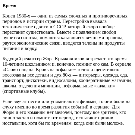
Время
Конец 1980-х — один из самых сложных и противоречивых
периодов в истории страны. Перестройка вызвала
тектонические сдвиги в СССР, который скоро вообще
перестанет существовать. Вместе с появлением свобод
рушится система, ломаются казавшиеся вечными правила,
рвутся экономические связи, вводятся талоны на продукты
питания и водку.
Будущий режиссер Жора Крыжовников встречает это время
10-летним школьником и, конечно, помнит его сам. В сериале
«Слово пацана. Кровь на асфальте» точно и щепетильно
воссозданы все детали и дух 80-х — интерьеры, одежда, еда,
транспорт, дискотеки, видеосалоны, кооперативные магазины,
школы, отделения милиции, неформальные «качалки»
(спортивные клубы).
Если звучат песни или упоминаются фильмы, то они были на
слуху именно во время развития событий в сериале. Для
Жоры и его команды нет мелочей, поэтому все зрители, кто
лично застал и помнит тот период, испытают прилив
ностальгии, хотя бы по временам, когда они были моложе.