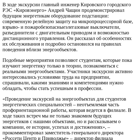
В ходе экскурсии главный инженер Кировского городского
РЭС «Кировэнерго» Андрей Чащин продемонстрировал
будущим энергетикам оборудование подстанции:
современную релейную защиту на микропроцессорной базе,
взрыво- и пожаробезопасныеэлегазовые выключатели,
разъединители с двигательным приводом и возможностью
дистанционного управления. Он рассказал об особенностях
их обслуживания и подробно остановился на правилах
поведения вблизи энергообъектов.
Подобные мероприятия позволяют студентам, которые пока
изучают энергетику только в теории, познакомиться с
реальными энергообъектами. Участники экскурсии активно
интересовались условиями труда на предприятии,
спрашивали, какими знаниями и компетенциями нужно
обладать, чтобы стать успешным в профессии.
«Проведение экскурсий на энергообъектах для студентов
энергетических специальностей – неотъемлемая часть
профориентационной работы, которая ведется в филиале. В
ходе таких встреч мы не только знакомим будущих
энергетиков с нашими объектами, но и рассказываем о
компании, ее истории, успехах и достижениях», –
прокомментировал заместитель генерального директора
«Россети Центр и Приволжье» – директор филиала