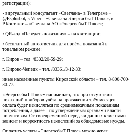
регистрации);
• виртуальный консультант «Светлана» в Телеграме –
@Esplusbot, в Viber – «Светлана ЭнергосбыТ Плюс», в
ВКонтакте – «Светлана.АО «ЭнергосбыТ Плюс»;
• QR-код «Передать показания» – на квитанции;
• бесплатный автоответчик для приёма показаний в
тональном режиме:
г. Киров – тел. /8332/20-59-29;
г. Кирово-Чепецк – тел. /83361/3-12-33;
иные населённые пункты Кировской области – тел. 8-800-700-
80-77.
«ЭнергосбыТ Плюс» напоминает, что при отсутствии
показаний приборов учёта на протяжении трёх месяцев
оплата будет начисляться по среднемесячным показаниям
потребления, а далее – по утвержденным органами власти
нормативам. От своевременной передачи данных клиентами
зависит и корректность начислений за общедомовые нужды.
Оплатить услуги «ЭнергосбыТ Плюс» можно через: