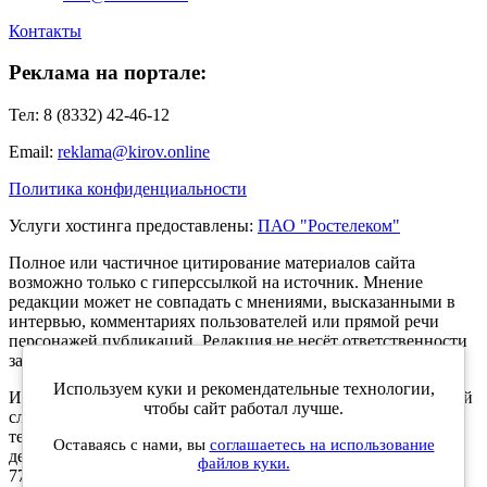
Контакты
Реклама на портале:
Тел: 8 (8332) 42-46-12
Email:
reklama@kirov.online
Политика конфиденциальности
Услуги хостинга предоставлены:
ПАО "Ростелеком"
Полное или частичное цитирование материалов сайта
возможно только с гиперссылкой на источник. Мнение
редакции может не совпадать с мнениями, высказанными в
интервью, комментариях пользователей или прямой речи
персонажей публикаций. Редакция не несёт ответственности
за текст комментариев читателей.
Используем куки и рекомендательные технологии,
Интернет-портал Kirov.online зарегистрирован в Федеральной
чтобы сайт работал лучше.
службе по надзору в сфере связи, информационных
технологий и массовых коммуникаций (Роскомнадзор) 5
Оставаясь с нами, вы
соглашаетесь на использование
декабря 2019 года. Регистрационный номер ЭЛ № ФС 77 -
файлов куки.
77189.